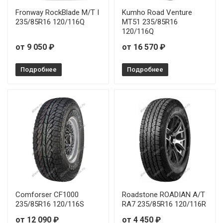
Fronway RockBlade M/T I
Kumho Road Venture
235/85R16 120/116Q
MT51 235/85R16
120/116Q
от 9 050 ₽
от 16 570 ₽
Подробнее
Подробнее
Comforser CF1000
Roadstone ROADIAN A/T
235/85R16 120/116S
RA7 235/85R16 120/116R
от 12 090 ₽
от 4 450 ₽