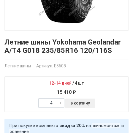
Летние шины Yokohama Geolandar
A/T4 G018 235/85R16 120/116S
Летние шины
Артикул: E5608
12-14 дней
/
4 шт
15 410 ₽
в корзину
При покупке комплекта
скидка 20%
на
шиномонтаж
и
хранение