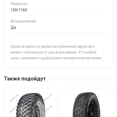
Индексы
120/116S
Вседорожная
Да
Цена на сайте не является публичной офертой и
может отличаться от цен в магазинах. Уточняйте
цену, наличие и год выпуска в конкретном магазине.
НАЗВАНИЕ
Yokohama Geolandar A/T4 G018 215/75R15 106/103S
Также подойдут
Yokohama Geolandar A/T4 G018 225/75R16 115/112S
Yokohama Geolandar A/T4 G018 245/70R17 119/116S
Yokohama Geolandar A/T4 G018 245/75R17 121/118S