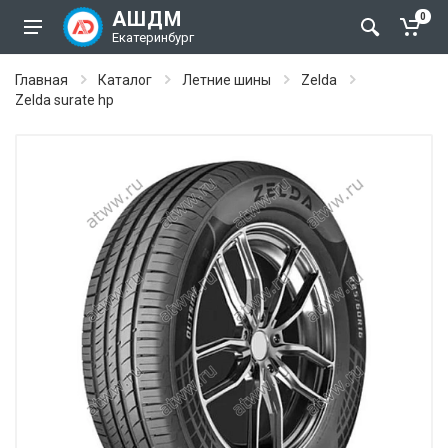
АШДМ
0
Екатеринбург
Главная
Каталог
Летние шины
Zelda
Zelda surate hp