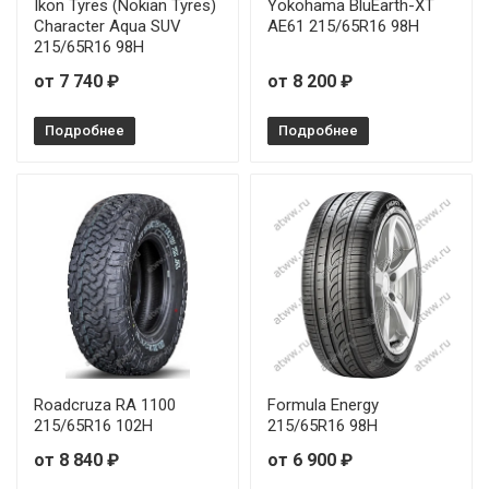
Ikon Tyres (Nokian Tyres)
Yokohama BluEarth-XT
Character Aqua SUV
AE61 215/65R16 98H
Zelda Surate HP 195/65R15 91V
от 5 0
215/65R16 98H
от 7 740 ₽
от 8 200 ₽
Zelda Surate HP 205/55R16 91V
от 5 2
Подробнее
Zelda Surate HP 205/60R16 96V
Подробнее
от 5 7
Roadcruza RA 1100
Formula Energy
215/65R16 102H
215/65R16 98H
от 8 840 ₽
от 6 900 ₽