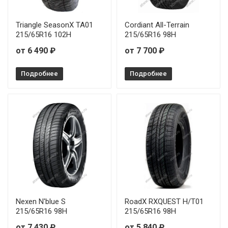
Triangle SeasonX TA01
Cordiant All-Terrain
215/65R16 102H
215/65R16 98H
от 6 490 ₽
от 7 700 ₽
Подробнее
Подробнее
Nexen N'blue S
RoadX RXQUEST H/T01
215/65R16 98H
215/65R16 98H
от 7 430 ₽
от 5 840 ₽