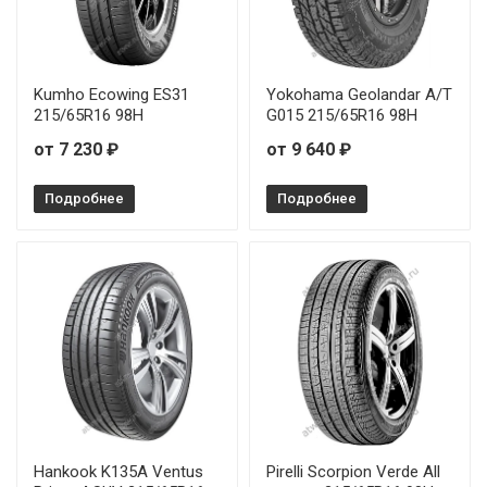
Kumho Ecowing ES31
Yokohama Geolandar A/T
215/65R16 98H
G015 215/65R16 98H
от 7 230 ₽
от 9 640 ₽
Подробнее
Подробнее
Hankook K135A Ventus
Pirelli Scorpion Verde All