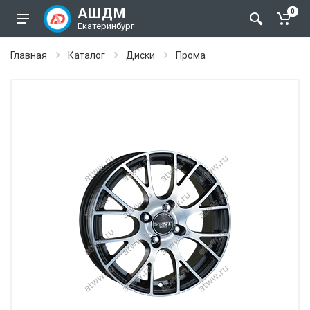
АШДМ
0
Екатеринбург
Главная
Каталог
Диски
Прома