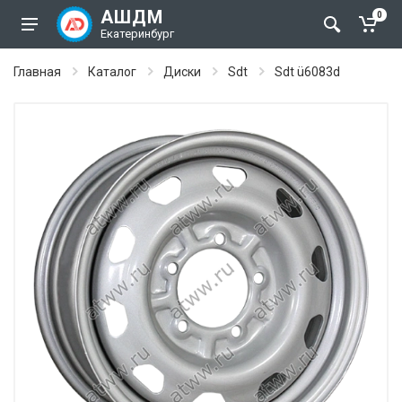
АШДМ
0
Екатеринбург
Главная
Каталог
Диски
Sdt
Sdt ü6083d