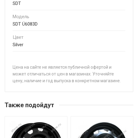
SDT
Модель
SDT Ü6083D
Цвет
Silver
Цена на сайте не является публичной офертой и
может отличаться от цен в магазинах. Уточняйте
цену, наличие и год выпуска в конкретном магазине.
НАЗВАНИЕ
SDT Ü6083D 6,5x16 5*139,7 Et:40 Dia:108,6 black
Также подойдут
SDT Ü6083D 6x16 5*139,7 Et:22 Dia:108,6 серебро
SDT Ü6083D 6x16 5*139,7 Et:22 Dia:108,6 Черный