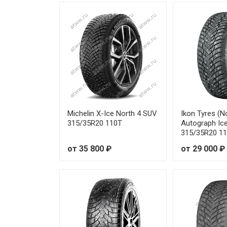
Atlander LanderStuds ATL78 2
Atlander LanderStuds ATL78 2
Atlander LanderStuds ATL78 2
Atlander LanderStuds ATL78 2
Atlander LanderStuds ATL78 2
Michelin X-Ice North 4 SUV
Ikon Tyres (N
315/35R20 110T
Autograph Ic
315/35R20 1
от 35 800 ₽
от 29 000 ₽