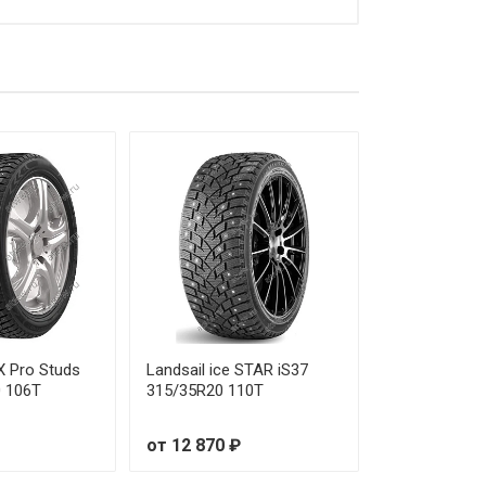
от 8 670 ₽
от 8 870 ₽
X Pro Studs
Landsail ice STAR iS37
0 106T
315/35R20 110T
от 12 870 ₽