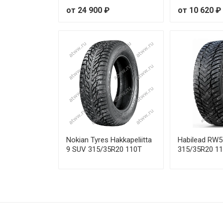
от 24 900 ₽
от 10 620 ₽
Nokian Tyres Hakkapeliitta
Habilead RW
9 SUV 315/35R20 110T
315/35R20 1