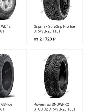
er WD42
Gripmax SureGrip Pro Ice
10T
315/35R20 110T
от 21 720 ₽
 G3-Ice
Powertrac SNOWPRO
06T
STUD 02 315/35R20 106T