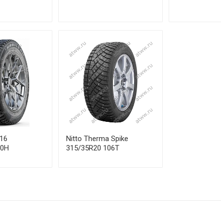
516
Nitto Therma Spike
10H
315/35R20 106T