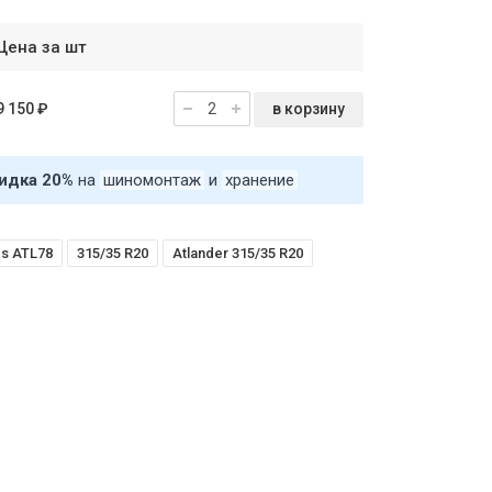
Цена за шт
в корзину
9 150 ₽
идка 20%
на
шиномонтаж
и
хранение
ds ATL78
315/35 R20
Atlander 315/35 R20