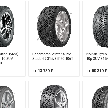
35/55R20 102T
45/45R20 103T
55/45R20 101T
75/40R20 102T
95/40R21 107T
okian Tyres)
Roadmarch Winter X Pro
Nokian Tyres 
e 10 SUV
Studs 69 315/35R20 106T
10p SUV 315
10T
от 13 730 ₽
от 50 310 ₽