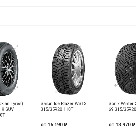
45/55R19 107T
65/55R19 11T
15/55R18 95T
15/60R17 100T
25/55R18 102T
25/60R18 104T
25/65R17 106T
35/50R19 103T
okian Tyres)
Sailun Ice Blazer WST3
Sonix Winter 
e 9 SUV
315/35R20 110T
69 315/35R2
10T
35/55R18 104T
от 16 190 ₽
от 13 970 ₽
35/55R19 105T