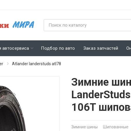
и автосервиса
Подбор по авто
Заказ запчастей
О
er
Atlander landerstuds atl78
Зимние шин
LanderStud
106T шипо
Зимние шины
Шипованные