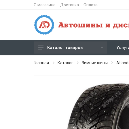
О магазине
Доставка
Оплата
Услуг
Каталог товаров
Зимние шипованные шины
Главная
Каталог
Зимние шины
Atland
Зимние нешипованные шины
Летние шины
Литые диски
Штампованные диски
Кованые диски