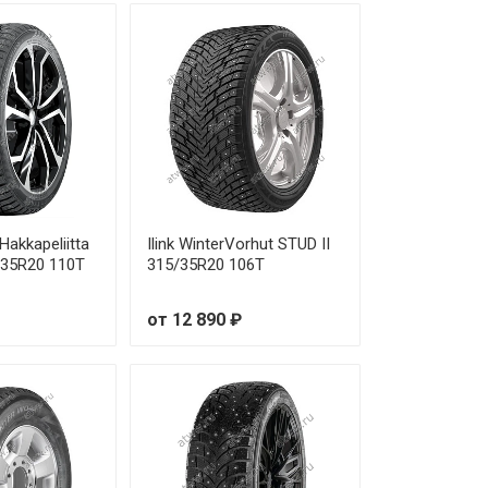
Hakkapeliitta
Ilink WinterVorhut STUD II
/35R20 110T
315/35R20 106T
от 12 890 ₽