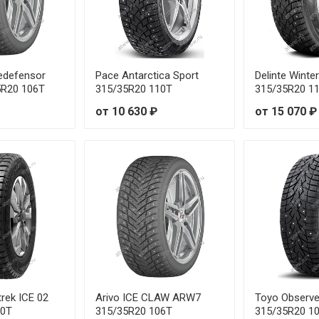
cedefensor
Pace Antarctica Sport
Delinte Wint
35R20 106T
315/35R20 110T
315/35R20 1
от 10 630 ₽
от 15 070 ₽
rek ICE 02
Arivo ICE CLAW ARW7
Toyo Observe
10T
315/35R20 106T
315/35R20 1