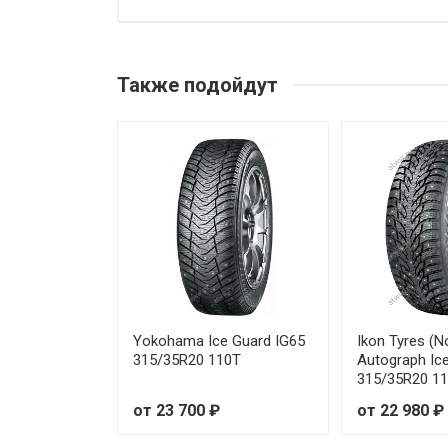
Atlander LanderStuds ATL78 2
Atlander LanderStuds ATL78 2
Также подойдут
Atlander LanderStuds ATL78 2
Atlander LanderStuds ATL78 2
Atlander LanderStuds ATL78 2
Atlander LanderStuds ATL78 2
Atlander LanderStuds ATL78 2
Atlander LanderStuds ATL78 2
Yokohama Ice Guard IG65
Ikon Tyres (N
315/35R20 110T
Autograph Ic
315/35R20 1
Atlander LanderStuds ATL78 2
от 23 700 ₽
от 22 980 ₽
Atlander LanderStuds ATL78 2