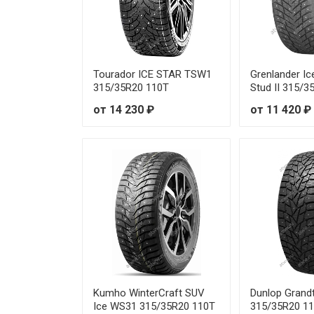
Tourador ICE STAR TSW1
Grenlander I
315/35R20 110T
Stud II 315/
от 14 230 ₽
от 11 420 ₽
Kumho WinterCraft SUV
Dunlop Grandt
Ice WS31 315/35R20 110T
315/35R20 1