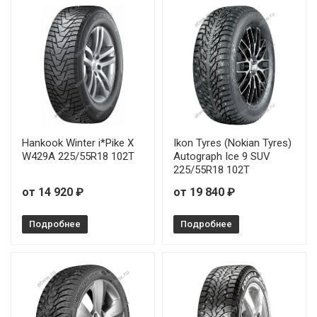
Contyre Arctic Ice 2 235/55R18 104T
от 11
Contyre Arctic Ice 2 245/45R20 103T
от 12
Hankook Winter i*Pike X
Ikon Tyres (Nokian Tyres)
W429A 225/55R18 102T
Autograph Ice 9 SUV
225/55R18 102T
от 14 920 ₽
от 19 840 ₽
Подробнее
Подробнее