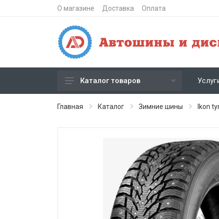
О магазине
Доставка
Оплата
Услуг
Каталог товаров
Зимние шипованные шины
Главная
Каталог
Зимние шины
Ikon ty
Зимние нешипованные шины
Летние шины
Литые диски
Штампованные диски
Кованые диски