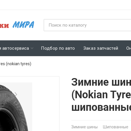
и автосервиса
Подбор по авто
Заказ запчастей
О
res (nokian tyres)
Зимние шин
(Nokian Tyre
шипованны
Зимние шины
Шипованные