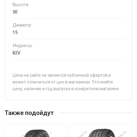
Высота
50
Диаметр
15
Индексы
82V
Цена на сайте не является публичной офертой и
может отличаться от цен в магазинах. Уточняйте
цену, наличие и год выпуска в конкретном магазине.
НАЗВАНИЕ
ЦЕ
Centara Vanti touring S1 185/60R14 82H
от 
Также подойдут
Centara Vanti touring S1 185/65R15 88H
от 