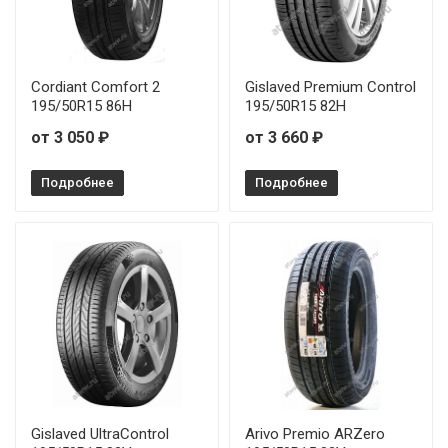
Centara Vanti touring S1 205/60R14 88V
Centara Vanti touring S1 205/65R15 94V
Cordiant Comfort 2
Gislaved Premium Control
195/50R15 86H
195/50R15 82H
Centara Vanti touring S1 225/75R15 102H
от 3 050 ₽
от 3 660 ₽
Подробнее
Подробнее
Gislaved UltraControl
Arivo Premio ARZero