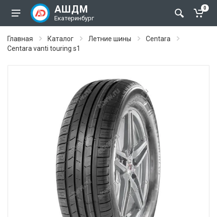
АШДМ
0
Екатеринбург
Главная
Каталог
Летние шины
Centara
Centara vanti touring s1