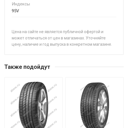
Индексы
95V
Цена на сайте не является публичной офертой и
может отличаться от цен в магазинах. Уточняйте
цену, наличие и год выпуска в конкретном магазине.
НАЗВАНИЕ
ЦЕ
Centara Vanti touring S1 185/60R14 82H
от 
Также подойдут
Centara Vanti touring S1 185/65R15 88H
от 
Centara Vanti touring S1 185/70R14 88H
от 
Centara Vanti touring S1 195/50R15 82V
от 
Centara Vanti touring S1 195/65R15 91V
от 