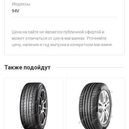
Индексы
94V
Цена на сайте не является публичной офертой и
может отличаться от цен в магазинах. Уточняйте
цену, наличие и год выпуска в конкретном магазине.
НАЗВАНИЕ
ЦЕ
Continental EcoContact 6 Q 215/60R17 96H
от 
Также подойдут
Continental EcoContact 6 Q 215/65R17 99H
от 
Continental EcoContact 6 Q 235/45R21 101H
от 
Continental EcoContact 6 Q 235/55R19 101T
от 
Continental EcoContact 6 Q 235/55R19 105T
от 