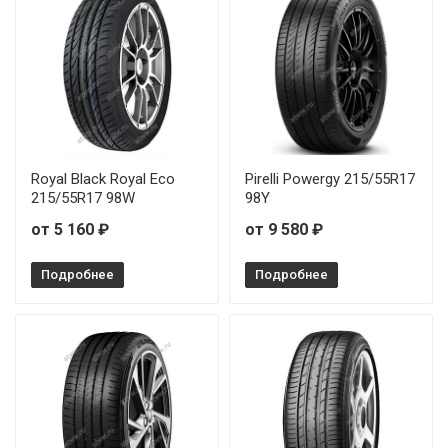
Continental EcoContact 6 Q 245/45R19 102V
Continental EcoContact 6 Q 245/50R19 105Y
Continental EcoContact 6 Q 255/45R20 101T
Continental EcoContact 6 Q 255/50R19 103T
Royal Black Royal Eco
Pirelli Powergy 215/55R17
215/55R17 98W
98Y
Continental EcoContact 6 Q 275/45R21 107Y
от 5 160 ₽
от 9 580 ₽
Continental EcoContact 6 Q 285/40R20 108W
Подробнее
Подробнее
Continental EcoContact 6 Q 325/35R23 111Y