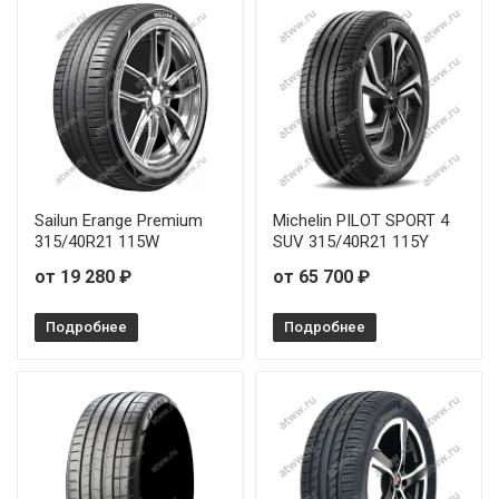
Continental EcoContact 6 Q 245/45R19 102V
Continental EcoContact 6 Q 245/50R19 105Y
Continental EcoContact 6 Q 255/45R20 101T
Continental EcoContact 6 Q 255/50R19 103T
Sailun Erange Premium
Michelin PILOT SPORT 4
315/40R21 115W
SUV 315/40R21 115Y
Continental EcoContact 6 Q 275/45R21 107Y
от 19 280 ₽
от 65 700 ₽
Continental EcoContact 6 Q 285/40R20 108W
Подробнее
Подробнее
Continental EcoContact 6 Q 325/35R23 111Y