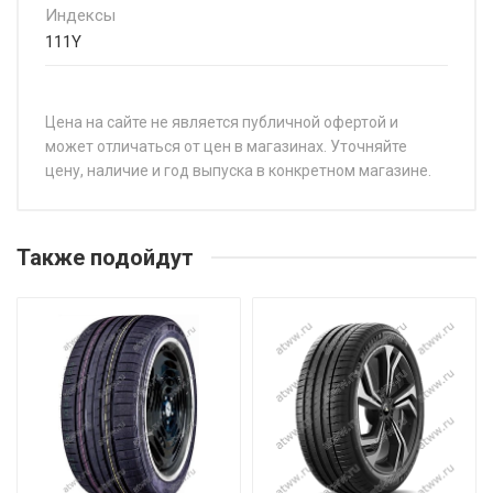
Индексы
111Y
Цена на сайте не является публичной офертой и
может отличаться от цен в магазинах. Уточняйте
цену, наличие и год выпуска в конкретном магазине.
НАЗВАНИЕ
ЦЕ
Continental EcoContact 6 Q 215/55R17 94V
от 
Также подойдут
Continental EcoContact 6 Q 215/60R17 96H
от 
Continental EcoContact 6 Q 215/65R17 99H
от 
Continental EcoContact 6 Q 235/45R21 101H
от 
Continental EcoContact 6 Q 235/55R19 101T
от 