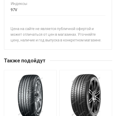
Индексы
97V
Цена на сайте не является публичной офертой и
может отличаться от цен в магазинах. Уточняйте
цену, наличие и год выпуска в конкретном магазине.
НАЗВАНИЕ
ЦЕ
Continental EcoContact 7 205/45R18 90H
от 
Также подойдут
Continental EcoContact 7 205/50R17 93V
от 
Continental EcoContact 7 215/60R17 96H
от 
Continental EcoContact 7 235/50R20 100H
от 
Continental EcoContact 7 255/40R20 104W
от 