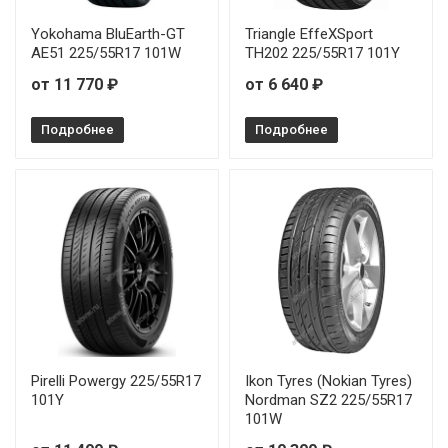
Continental EcoContact 7 255/40R21 102V
от 
Yokohama BluEarth-GT
Triangle EffeXSport
AE51 225/55R17 101W
TH202 225/55R17 101Y
Continental EcoContact 7 235/55R18 104W
от 11 770 ₽
от 6 640 ₽
Подробнее
Подробнее
Pirelli Powergy 225/55R17
Ikon Tyres (Nokian Tyres)
101Y
Nordman SZ2 225/55R17
101W