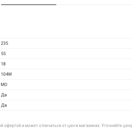
235
55
18
104W
MO
Да
Да
й офертой и может отличаться от цен в магазинах. Уточняйте цену