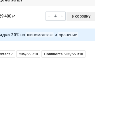
Цена за шт
в корзину
29 400 ₽
идка 20%
на
шиномонтаж
и
хранение
ontact 7
235/55 R18
Continental 235/55 R18