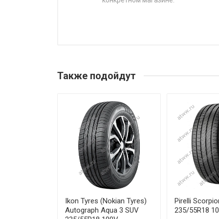
конкретном магазине.
НАЗВАНИЕ
Continental EcoContact 7 205
Continental EcoContact 7 205
Также подойдут
Continental EcoContact 7 215
Continental EcoContact 7 225
Continental EcoContact 7 235
Continental EcoContact 7 255
Continental EcoContact 7 255
Ikon Tyres (Nokian Tyres)
Pirelli Scorpi
Autograph Aqua 3 SUV
235/55R18 1