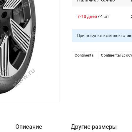
Наличие /
кол-во
7-10 дней
/
4 шт
При покупке комплекта
ск
Continental
Continental EcoC
Описание
Другие размеры