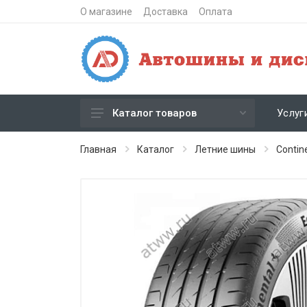
О магазине
Доставка
Оплата
Услуг
Каталог товаров
Зимние шипованные шины
Главная
Каталог
Летние шины
Contin
Зимние нешипованные шины
Летние шины
Литые диски
Штампованные диски
Кованые диски