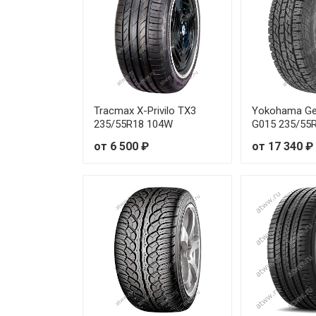
Tracmax X-Privilo TX3
Yokohama Ge
235/55R18 104W
G015 235/55
от 6 500 ₽
от 17 340 ₽