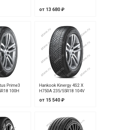
от 13 680 ₽
tus Prime3
Hankook Kinergy 4S2 X
5R18 100H
H750A 235/55R18 104V
от 15 540 ₽