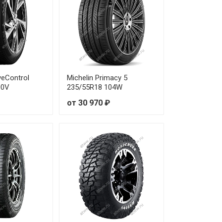
veControl
Michelin Primacy 5
00V
235/55R18 104W
от 30 970 ₽