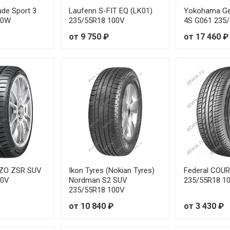
tude Sport 3
Laufenn S-FIT EQ (LK01)
Yokohama Ge
00W
235/55R18 100V
4S G061 235
от 9 750 ₽
от 17 460 ₽
ZZO ZSR SUV
Ikon Tyres (Nokian Tyres)
Federal COU
00V
Nordman S2 SUV
235/55R18 1
235/55R18 100V
от 10 840 ₽
от 3 430 ₽