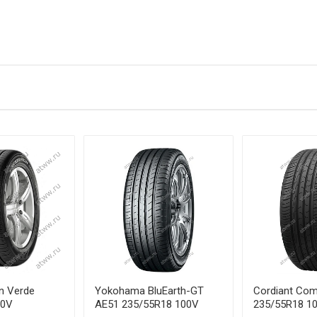
/45R18 90H
/50R17 93V
/60R17 96H
/55R17 97V
/50R20 100H
/40R20 104W
/40R21 102V
on Verde
Yokohama BluEarth-GT
Cordiant Com
00V
AE51 235/55R18 100V
235/55R18 1