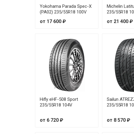
Yokohama Parada Spec-X
Michelin Lati
(PA02) 235/55R18 100V
235/55R18 1
от 17 600 ₽
от 21 400 ₽
Hifly eHF-508 Sport
Sailun ATRE
235/55R18 104V
235/55R18 1
от 6 720 ₽
от 8 570 ₽