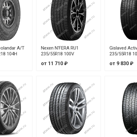
olandar A/T
Nexen N'FERA RU1
Gislaved Acti
R18 104H
235/55R18 100V
235/55R18 1
от 11 710 ₽
от 9 830 ₽