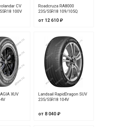
olandar CV
Roadcruza RA8000
/55R18 100V
235/55R18 109/105Q
от 12 610 ₽
RAGIA XUV
Landsail RapidDragon SUV
04V
235/55R18 104V
от 8 040 ₽