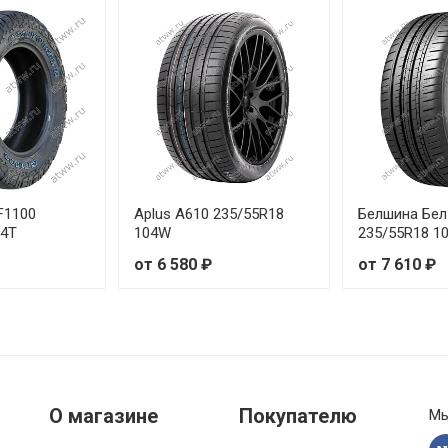
F1100
Aplus A610 235/55R18
Белшина Бел
04T
104W
235/55R18 1
от 6 580 ₽
от 7 610 ₽
О магазине
Покупателю
Мы