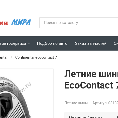
и автосервиса
Подбор по авто
Заказ запчастей
О
ental
Continental ecocontact 7
Летние шины
EcoContact
Летние шины
Артикул: 0313