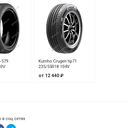
-579
Kumho Crugen hp71
00V
235/55R18 104V
от 12 440 ₽
 в соц сетях