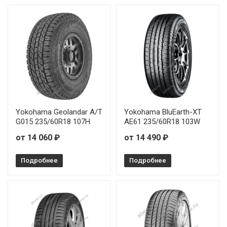
Cordiant Gravity SUV 235/55R17 103H
от 7 
Cordiant Gravity SUV 235/60R17 102Н
от 10
Cordiant Gravity SUV 235/65R17 108H
от 9 
Yokohama Geolandar A/T
Yokohama BluEarth-XT
G015 235/60R18 107H
AE61 235/60R18 103W
от 14 060 ₽
от 14 490 ₽
Подробнее
Подробнее