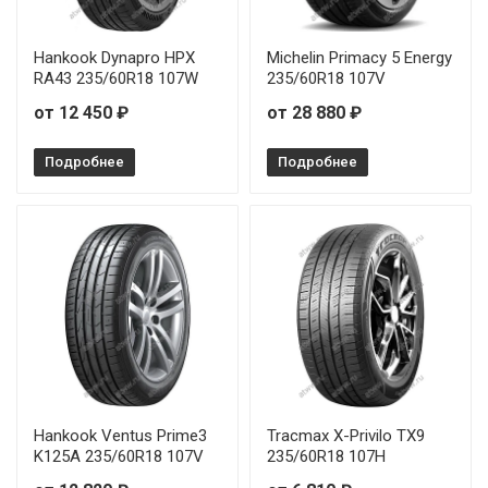
Maxxis HP-M3 235/45R18 94W
Maxxis HP-M3 235/50R17 100V
Hankook Dynapro HPX
Michelin Primacy 5 Energy
RA43 235/60R18 107W
235/60R18 107V
Maxxis HP-M3 245/40R19 98W
от 12 450 ₽
от 28 880 ₽
Maxxis HP-M3 265/65R18 114H
Подробнее
Подробнее
Maxxis HP-M3 275/45R20 110V
Maxxis HP-M3 285/45R19 107V
Hankook Ventus Prime3
Tracmax X-Privilo TX9
K125A 235/60R18 107V
235/60R18 107H