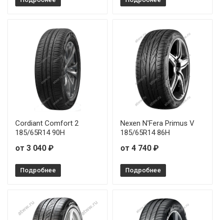
Maxxis HP-M3 205/60R16 92V
Maxxis HP-M3 225/60R18 100H
Maxxis HP-M3 225/60R18 100V
Maxxis HP-M3 235/45R18 94W
Maxxis HP-M3 235/50R17 100V
Cordiant Comfort 2
Nexen N'Fera Primus V
185/65R14 90H
185/65R14 86H
Maxxis HP-M3 245/40R19 98W
от 3 040 ₽
от 4 740 ₽
Maxxis HP-M3 265/65R18 114H
Подробнее
Подробнее
Maxxis HP-M3 275/45R20 110V
Maxxis HP-M3 285/45R19 107V