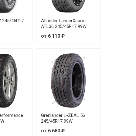
0 ₽
70 ₽
2 245/45R17
Atlander LanderXsport
ATL36 245/45R17 99W
0 ₽
от 6 110 ₽
30 ₽
40 ₽
50 ₽
80 ₽
90 ₽
60 ₽
Performance
Grenlander L-ZEAL 56
9W
245/45R17 99W
20 ₽
от 6 680 ₽