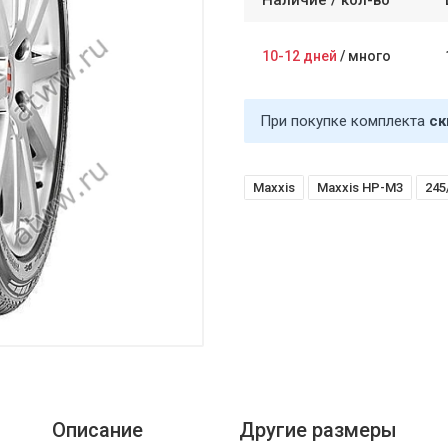
Наличие /
кол-во
10-12 дней
/
много
При покупке комплекта
ск
Maxxis
Maxxis HP-M3
245
Описание
Другие размеры