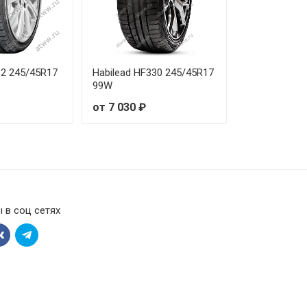
70 ₽
50 ₽
82 245/45R17
Habilead HF330 245/45R17
99W
30 ₽
от 7 030 ₽
50 ₽
90 ₽
80 ₽
 в соц сетях
20 ₽
40 ₽
70 ₽