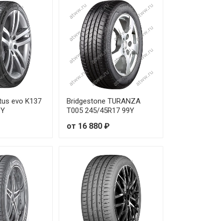
0 ₽
0 ₽
0 ₽
0 ₽
tus evo K137
Bridgestone TURANZA
30 ₽
9Y
T005 245/45R17 99Y
от 16 880 ₽
0 ₽
0 ₽
10 ₽
0 ₽