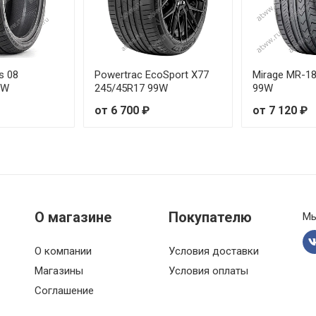
W
от 12 3
от 17 5
s 08
Powertrac EcoSport X77
Mirage MR-1
9W
245/45R17 99W
99W
от 12 2
от 6 700 ₽
от 7 120 ₽
от 14 1
от 12 3
от 11 5
О магазине
Покупателю
Мы
от 11 8
О компании
Условия доставки
от 12 5
Магазины
Условия оплаты
Соглашение
от 15 2