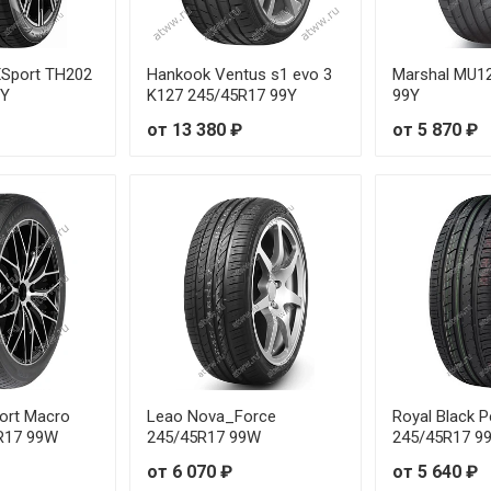
от 8 79
от 10 9
eXSport TH202
Hankook Ventus s1 evo 3
Marshal MU1
9Y
K127 245/45R17 99Y
99Y
от 8 66
от 13 380 ₽
от 5 870 ₽
от 11 5
от 10 1
от 10 3
от 10 4
от 12 3
от 12 8
ort Macro
Leao Nova_Force
Royal Black 
R17 99W
245/45R17 99W
245/45R17 9
от 10 2
от 6 070 ₽
от 5 640 ₽