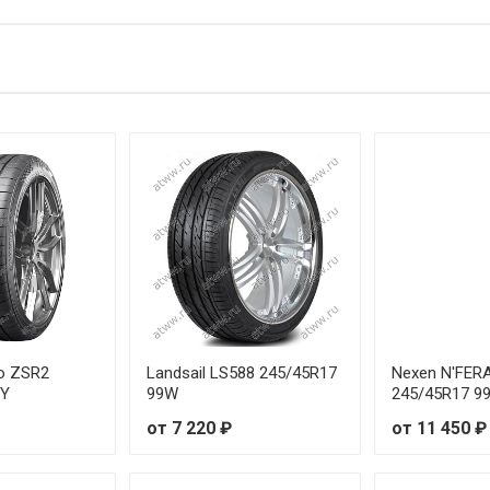
от 6 74
от 8 86
от 9 92
от 8 32
от 8 41
от 9 91
от 11 3
от 8 17
zo ZSR2
Landsail LS588 245/45R17
Nexen N'FER
9Y
99W
245/45R17 9
от 8 53
от 7 220 ₽
от 11 450 ₽
от 9 89