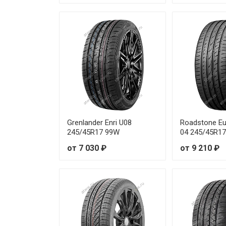
Maxxis HP-M3 235/65R17 104H
Maxxis HP-M3 235/65R18 106V
Maxxis HP-M3 235/70R16 109H
Maxxis HP-M3 245/45R18 100V
Maxxis HP-M3 245/55R19 103V
Grenlander Enri U08
Roadstone Eu
Maxxis HP-M3 245/60R18 105V
245/45R17 99W
04 245/45R1
от 7 030 ₽
от 9 210 ₽
Maxxis HP-M3 245/65R17 107H
Maxxis HP-M3 255/40R17 98V
Maxxis HP-M3 255/40R18 99W
Maxxis HP-M3 255/40R19 100