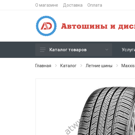
О магазине
Доставка
Оплата
Услуг
Каталог товаров
Зимние шипованные шины
Главная
Каталог
Летние шины
Maxxis
Зимние нешипованные шины
Летние шины
Литые диски
Штампованные диски
Кованые диски