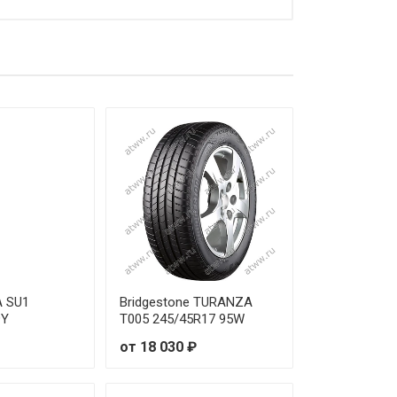
0 ₽
0 ₽
0 ₽
0 ₽
0 ₽
0 ₽
20 ₽
0 ₽
A SU1
Bridgestone TURANZA
9Y
T005 245/45R17 95W
0 ₽
от 18 030 ₽
0 ₽