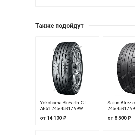
Maxxis HP-M3 185/65R14 86H
Maxxis HP-M3 205/45R17 88V
Также подойдут
Maxxis HP-M3 205/50R17 93V
Maxxis HP-M3 205/60R14 88H
Maxxis HP-M3 205/65R16 95H
Maxxis HP-M3 205/70R16 97H
Maxxis HP-M3 215/45R18 93W
Maxxis HP-M3 215/50R17 91V
Yokohama BluEarth-GT
Sailun Atrez
AE51 245/45R17 99W
245/45R17 9
Maxxis HP-M3 215/55R17 94V
от 14 100 ₽
от 8 500 ₽
Maxxis HP-M3 215/55R18 95V