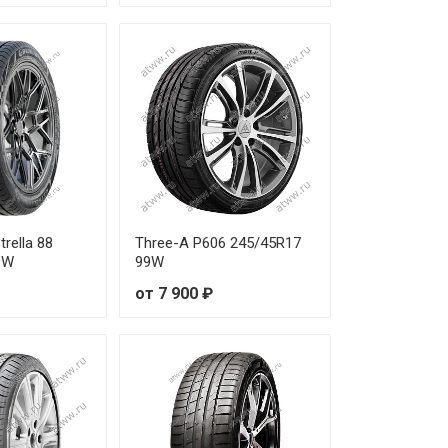
0 ₽
50 ₽
50 ₽
20 ₽
60 ₽
trella 88
Three-A P606 245/45R17
20 ₽
9W
99W
от 7 900 ₽
10 ₽
50 ₽
60 ₽
60 ₽