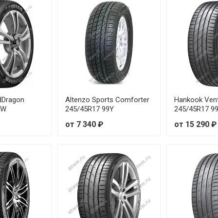
от 8 55
от 8 88
от 7 36
от 8 54
idDragon
Altenzo Sports Comforter
Hankook Ven
от 11 8
9W
245/45R17 99Y
245/45R17 9
от 7 340 ₽
от 15 290 ₽
от 8 97
от 9 21
от 10 0
от 9 61