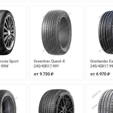
от 9 29
от 11 2
от 11 9
от 11 6
от 12 4
rovis Sport
Greentrac Quest-X
Grenlander Es
от 11 2
7 99W
245/45R17 99Y
245/45R17 9
от 9 730 ₽
от 6 970 ₽
от 11 4
от 10 4
от 12 1
W
от 13 6