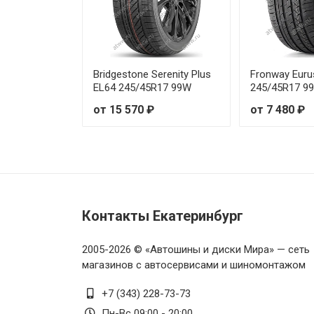
Maxxis HP-M3 255/45R18 103
Maxxis HP-M3 255/45R20 105V
Bridgestone Serenity Plus
Fronway Euru
EL64 245/45R17 99W
245/45R17 9
Maxxis HP-M3 255/50R19 103V
от 15 570 ₽
от 7 480 ₽
Maxxis HP-M3 255/50R20 109V
Maxxis HP-M3 255/55R18 109V
Maxxis HP-M3 255/55R19 111V
Контакты Екатеринбург
Maxxis HP-M3 255/60R17 106V
2005-2026 © «Автошины и диски Мира» — сеть
Maxxis HP-M3 255/60R18 112V
магазинов с автосервисами и шиномонтажом
+7 (343) 228-73-73
Maxxis HP-M3 255/60R19 109H
Пн-Вс 09:00 - 20:00