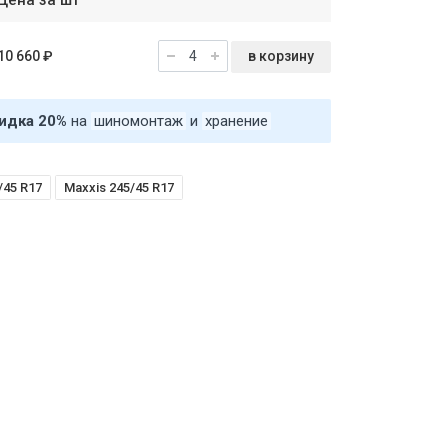
Цена за шт
в корзину
10 660 ₽
идка 20%
на
шиномонтаж
и
хранение
/45 R17
Maxxis 245/45 R17