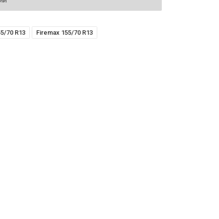
ий
5/70 R13
Firemax 155/70 R13