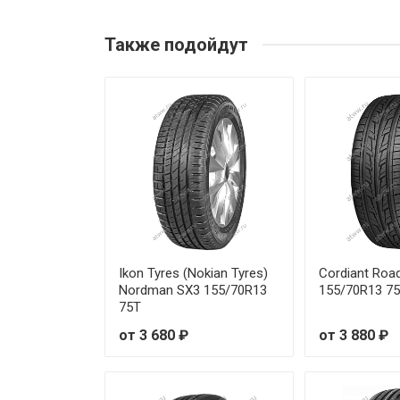
Firemax FM601 205/65R15 94V
Также подойдут
Firemax FM601 215/55R16 97
Firemax FM601 225/35R20 90
Firemax FM601 225/40R18 92
Firemax FM601 225/40R19 93Y
Firemax FM601 225/45R18 95
Firemax FM601 225/45R19 96Y
Ikon Tyres (Nokian Tyres)
Cordiant Roa
Nordman SX3 155/70R13
155/70R13 7
75T
Firemax FM601 225/50R17 98
от 3 680 ₽
от 3 880 ₽
Firemax FM601 235/50R17 10
Firemax FM601 245/35R19 93