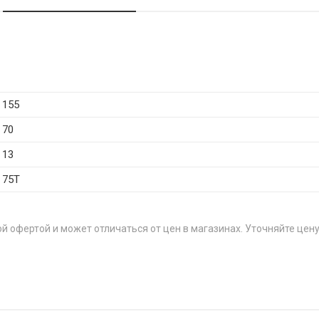
155
70
13
75T
й офертой и может отличаться от цен в магазинах. Уточняйте цену
ЦЕН
W
от 5