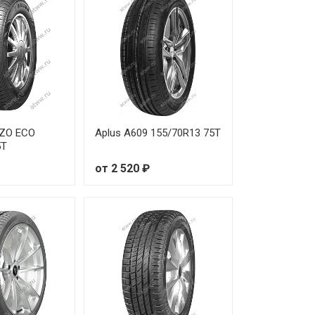
 980 ₽
 250 ₽
 130 ₽
 590 ₽
ZZO ECO
Aplus A609 155/70R13 75T
5T
 790 ₽
от 2 520 ₽
 450 ₽
 870 ₽
 150 ₽
 660 ₽