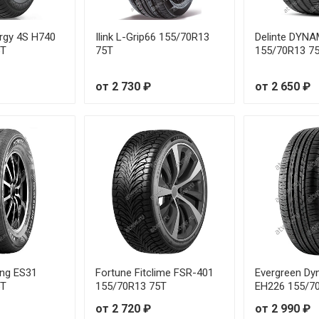
rgy 4S H740
Ilink L-Grip66 155/70R13
Delinte DYN
5T
75T
155/70R13 7
от 2 730 ₽
от 2 650 ₽
ng ES31
Fortune Fitclime FSR-401
Evergreen Dy
5T
155/70R13 75T
EH226 155/7
от 2 720 ₽
от 2 990 ₽