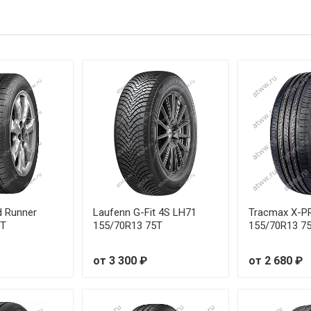
от 4
W
от 6
W
от 7
W
от 6
от 6
W
от 6
от 7
d Runner
Laufenn G-Fit 4S LH71
Tracmax X-P
5T
155/70R13 75T
155/70R13 7
W
от 6
от 3 300 ₽
от 2 680 ₽
0W
от 7
W
от 7