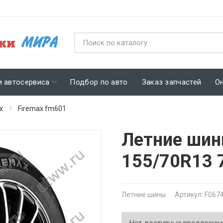
и автосервиса
Подбор по авто
Заказ запчастей
О
x
Firemax fm601
Летние шин
155/70R13 
Летние шины
Артикул: F067