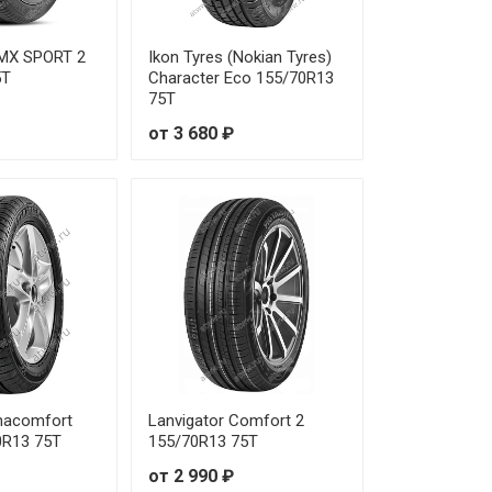
AMX SPORT 2
Ikon Tyres (Nokian Tyres)
5T
Character Eco 155/70R13
75T
от 3 680 ₽
nacomfort
Lanvigator Comfort 2
0R13 75T
155/70R13 75T
от 2 990 ₽