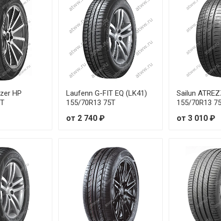
W
от 6
от 7
W
от 7
0W
от 7
zer HP
Laufenn G-FIT EQ (LK41)
Sailun ATRE
5T
155/70R13 75T
155/70R13 7
3W
от 7
от 2 740 ₽
от 3 010 ₽
9W
от 8
от 7
Y
от 9
Y
от 9