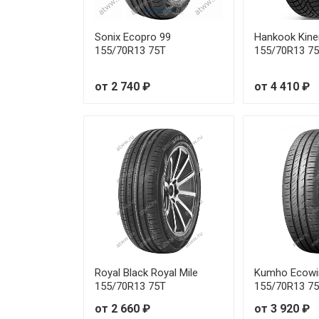
Firemax FM601 155/60R15 74T
Sonix Ecopro 99
Hankook Kine
Firemax FM601 175/55R15 77T
155/70R13 75T
155/70R13 7
Firemax FM601 175/60R15 81H
от 2 740 ₽
от 4 410 ₽
Firemax FM601 175/65R14 82H
Firemax FM601 175/70R14 84H
Firemax FM601 185/55R14 80H
Firemax FM601 185/55R15 82V
Firemax FM601 185/60R15 88H
Royal Black Royal Mile
Kumho Ecowi
Firemax FM601 185/65R15 88H
155/70R13 75T
155/70R13 7
от 2 660 ₽
от 3 920 ₽
Firemax FM601 195/50R15 82V