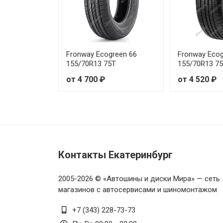
Firemax FM601 205/60R16 92V
Firemax FM601 205/65R16 95H
Firemax FM601 215/65R16 98H
Fronway Ecogreen 66
Fronway Ecog
155/70R13 75T
155/70R13 7
Firemax FM601 215/70R15 98H
от 4 700 ₽
от 4 520 ₽
Firemax FM601 225/35R18 87Y
Firemax FM601 225/35R19 88
Firemax FM601 225/45R17 94
Контакты Екатеринбург
Firemax FM601 225/50R16 96
2005-2026 © «Автошины и диски Мира» — сеть
магазинов с автосервисами и шиномонтажом
Firemax FM601 225/55R16 99
+7 (343) 228-73-73
Firemax FM601 225/55R17 10