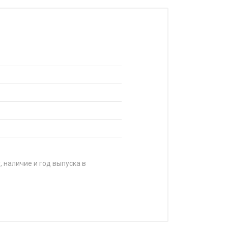
, наличие и год выпуска в
А
 790 ₽