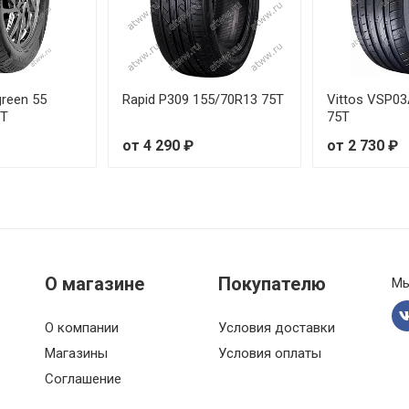
reen 55
Rapid P309 155/70R13 75T
Vittos VSP0
5T
75T
от 4 290 ₽
от 2 730 ₽
W
W
О магазине
Покупателю
Мы
W
О компании
Условия доставки
W
Магазины
Условия оплаты
Соглашение
1W