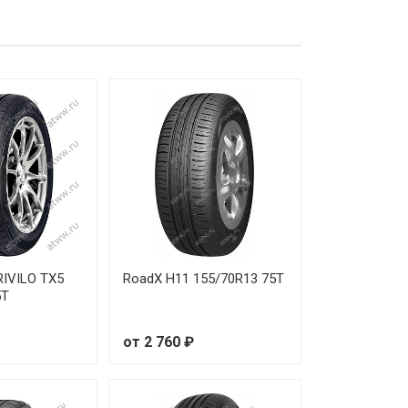
 380 ₽
 010 ₽
 320 ₽
 180 ₽
 660 ₽
 880 ₽
 460 ₽
RIVILO TX5
RoadX H11 155/70R13 75T
5T
 590 ₽
от 2 760 ₽
 070 ₽
 340 ₽