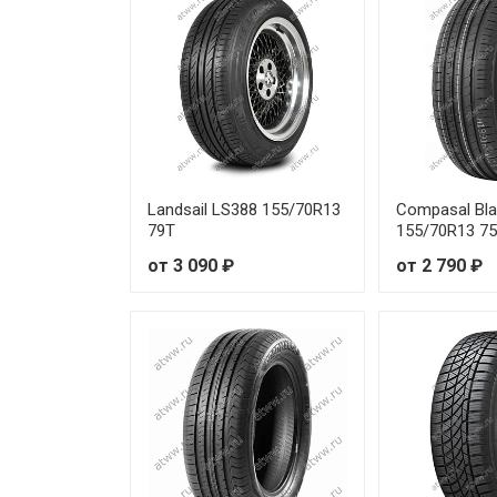
Firemax FM601 245/40R17 95
Firemax FM601 245/40R20 99Y
Firemax FM601 245/45R17 99
Firemax FM601 255/40R19 10
Landsail LS388 155/70R13
Compasal Bla
79T
155/70R13 7
Firemax FM601 255/45R18 10
от 3 090 ₽
от 2 790 ₽
Firemax FM601 255/55R18 10
Firemax FM601 265/30R19 93Y
Firemax FM601 275/40R19 105
Firemax FM601 275/45R19 108