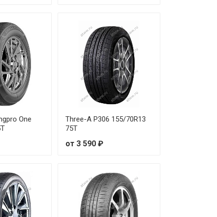
ingpro One
Three-A P306 155/70R13
5T
75T
от 3 590 ₽