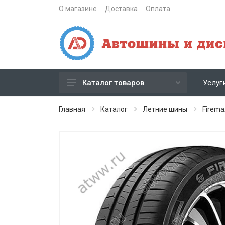
О магазине
Доставка
Оплата
Услуг
Каталог товаров
Зимние шипованные шины
Главная
Каталог
Летние шины
Firema
Зимние нешипованные шины
Летние шины
Литые диски
Штампованные диски
Кованые диски