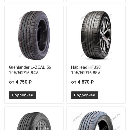
Firemax FM601 205/65R16 95H
Firemax FM601 215/65R16 98H
Firemax FM601 215/70R15 98H
Firemax FM601 225/35R18 87Y
Firemax FM601 225/35R19 88W
Grenlander L-ZEAL 56
Habilead HF330
195/50R16 84V
195/50R16 88V
Firemax FM601 225/45R17 94W
от 4 750 ₽
от 4 870 ₽
Firemax FM601 225/50R16 96W
Подробнее
Подробнее
Firemax FM601 225/50R17 98W
Firemax FM601 225/55R16 99W