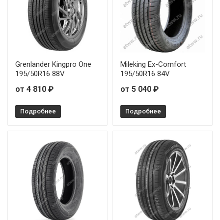
Firemax FM601 225/55R17 101W
Firemax FM601 235/40R18 95W
Firemax FM601 235/40R19 96W
Grenlander Kingpro One
Mileking Ex-Comfort
Firemax FM601 235/45R17 97W
195/50R16 88V
195/50R16 84V
от 4 810 ₽
от 5 040 ₽
Firemax FM601 235/50R18 101W
Подробнее
Подробнее
Firemax FM601 235/55R17 103V
Firemax FM601 235/55R18 104V
Firemax FM601 235/60R16
Firemax FM601 245/30R20 90Y
Firemax FM601 245/35R18 92Y