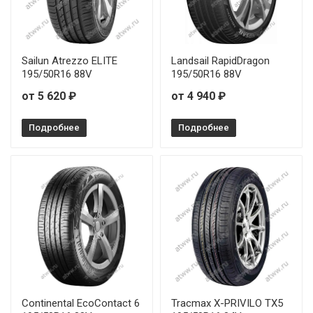
Firemax FM601 155/60R15 74T
Firemax FM601 155/70R13 75T
Sailun Atrezzo ELITE
Landsail RapidDragon
195/50R16 88V
195/50R16 88V
Firemax FM601 175/55R15 77T
от 5 620 ₽
от 4 940 ₽
Firemax FM601 175/60R15 81H
Подробнее
Подробнее
Firemax FM601 175/65R14 82H
Firemax FM601 175/70R14 84H
Firemax FM601 185/55R14 80H
Firemax FM601 185/55R15 82V
Firemax FM601 185/60R15 88H
Firemax FM601 185/65R15 88H
Continental EcoContact 6
Tracmax X-PRIVILO TX5