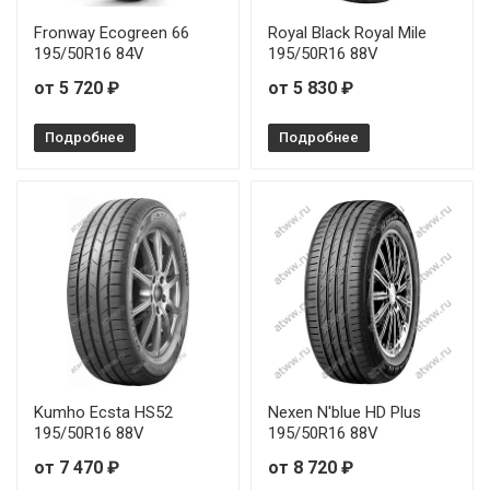
Firemax FM601 245/35R20 95W
Fronway Ecogreen 66
Royal Black Royal Mile
195/50R16 84V
195/50R16 88V
Firemax FM601 245/40R18 97W
от 5 720 ₽
от 5 830 ₽
Firemax FM601 245/40R19 98Y
Подробнее
Подробнее
Firemax FM601 245/45R18 100W
Firemax FM601 245/45R19 102W
Firemax FM601 245/50R18 104W
Firemax FM601 255/30R20 92W
Firemax FM601 255/35R18 94W
Kumho Ecsta HS52
Nexen N'blue HD Plus
Firemax FM601 255/35R19 96W
195/50R16 88V
195/50R16 88V
от 7 470 ₽
от 8 720 ₽
Firemax FM601 255/35R20 97Y