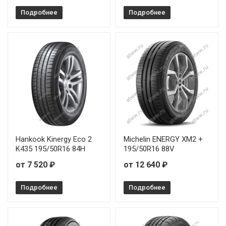
Подробнее
Подробнее
Firemax FM601 255/45R19 104Y
Firemax FM601 265/35R18 97Y
Firemax FM601 275/30R19 96Y
Firemax FM601 275/30R20 97Y
Firemax FM601 275/35R19 100Y
Firemax FM601 275/35R20 102W
Hankook Kinergy Eco 2
Michelin ENERGY XM2 +
K435 195/50R16 84H
195/50R16 88V
Firemax FM601 295/40R22 112W
от 7 520 ₽
от 12 640 ₽
Подробнее
Подробнее