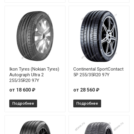
GoodYear Eagle F1 SuperSport 285/30R22 104Y
GoodYear Eagle F1 SuperSport 285/35R20 104Y
GoodYear Eagle F1 SuperSport 295/30R20 101Y
GoodYear Eagle F1 SuperSport 295/30R21 102Y
GoodYear Eagle F1 SuperSport 295/30R22 103Y
Ikon Tyres (Nokian Tyres)
Continental SportContact
Autograph Ultra 2
5P 255/35R20 97Y
255/35R20 97Y
GoodYear Eagle F1 SuperSport 295/30R22 103Y
от 18 600 ₽
от 28 560 ₽
GoodYear Eagle F1 SuperSport 295/35R20 105Y
Подробнее
Подробнее
GoodYear Eagle F1 SuperSport 295/35R22 108Y
GoodYear Eagle F1 SuperSport 295/35R22 108Y