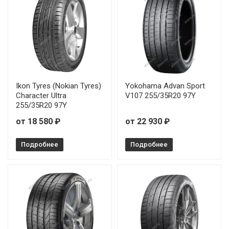
GoodYear Eagle F1 SuperSport 225/35R20 90Y
GoodYear Eagle F1 SuperSport 225/40R19 93Y
GoodYear Eagle F1 SuperSport 225/40R19 93Y
GoodYear Eagle F1 SuperSport 245/35R20 95Y
Ikon Tyres (Nokian Tyres)
Yokohama Advan Sport
Character Ultra
V107 255/35R20 97Y
GoodYear Eagle F1 SuperSport 245/35R21 96Y
255/35R20 97Y
от 18 580 ₽
от 22 930 ₽
GoodYear Eagle F1 SuperSport 245/40R19 98Y
Подробнее
GoodYear Eagle F1 SuperSport 245/40R19 98Y
Подробнее
GoodYear Eagle F1 SuperSport 245/40R20 99Y
GoodYear Eagle F1 SuperSport 245/40R21 100Y
GoodYear Eagle F1 SuperSport 255/35R19 96Y