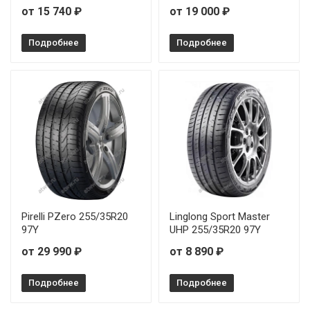
от 15 740 ₽
от 19 000 ₽
GoodYear Eagle F1 SuperSport 295/30R20 101Y
Подробнее
Подробнее
GoodYear Eagle F1 SuperSport 295/30R21 102Y
GoodYear Eagle F1 SuperSport 295/35R20 105Y
GoodYear Eagle F1 SuperSport 325/30R21 108Y
Pirelli PZero 255/35R20
Linglong Sport Master
97Y
UHP 255/35R20 97Y
от 29 990 ₽
от 8 890 ₽
Подробнее
Подробнее