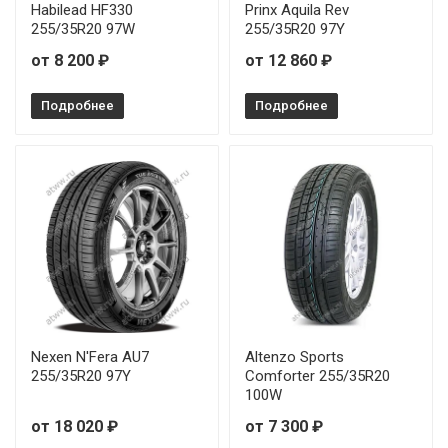
Habilead HF330
Prinx Aquila Rev
255/35R20 97W
255/35R20 97Y
от 8 200 ₽
от 12 860 ₽
Подробнее
Подробнее
Nexen N'Fera AU7
Altenzo Sports
255/35R20 97Y
Comforter 255/35R20
100W
от 18 020 ₽
от 7 300 ₽