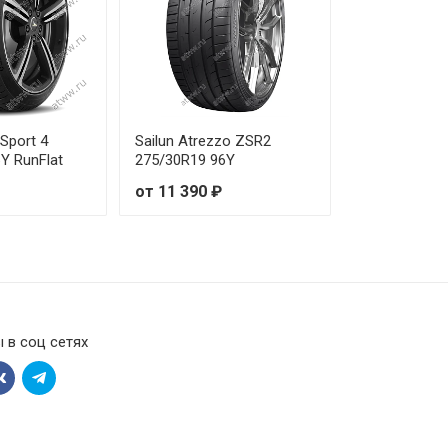
от 28 870 ₽
от 30 100 ₽
от 31 710 ₽
 Sport 4
Sailun Atrezzo ZSR2
Y RunFlat
275/30R19 96Y
от 43 460 ₽
от 11 390 ₽
от 61 140 ₽
от 18 720 ₽
от 46 770 ₽
 в соц сетях