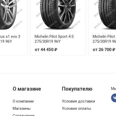
 295/35R20 105Y
 295/35R22 108Y
 295/35R22 108Y
us s1 evo 3
Michelin Pilot Sport 4 S
Michelin Pilot
R19 96Y
275/30R19 96Y
275/30R19 96
 305/30R20 103Y
от 44 450 ₽
от 26 700 ₽
 315/30R21 105Y
 315/35R21 111Y
 325/30R21 108Y
О магазине
Покупателю
Мы
 225/40R18 92Y
О компании
Условия доставки
 225/40R20 94Y
Магазины
Условия оплаты
Соглашение