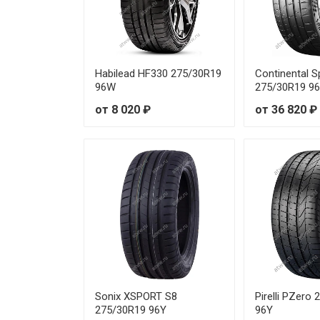
GoodYear Eagle F1 SuperSport
GoodYear Eagle F1 SuperSport
Habilead HF330 275/30R19
Continental S
96W
275/30R19 9
GoodYear Eagle F1 SuperSport
от 8 020 ₽
от 36 820 ₽
GoodYear Eagle F1 SuperSport
GoodYear Eagle F1 SuperSport
GoodYear Eagle F1 SuperSport
GoodYear Eagle F1 SuperSport
GoodYear Eagle F1 SuperSport
GoodYear Eagle F1 SuperSport
Sonix XSPORT S8
Pirelli PZero
275/30R19 96Y
96Y