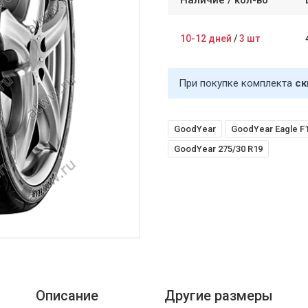
Наличие /
кол-во
10-12 дней
/
3 шт
При покупке комплекта
ск
GoodYear
GoodYear Eagle F
GoodYear 275/30 R19
Описание
Другие размеры