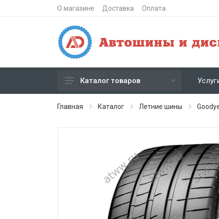
О магазине
Доставка
Оплата
Услуг
Каталог товаров
Зимние шипованные шины
Главная
Каталог
Летние шины
Goody
Зимние нешипованные шины
Летние шины
Литые диски
Штампованные диски
Кованые диски