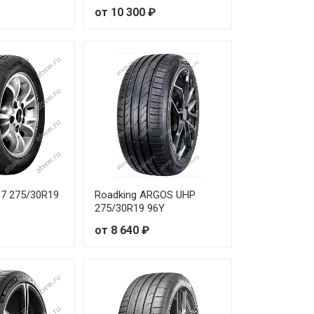
от 30 620 ₽
от 10 300 ₽
от 42 520 ₽
от 44 240 ₽
от 48 230 ₽
от 68 250 ₽
от 38 720 ₽
37 275/30R19
Roadking ARGOS UHP
от 49 190 ₽
275/30R19 96Y
от 8 640 ₽
от 51 060 ₽
от 48 260 ₽
от 57 560 ₽