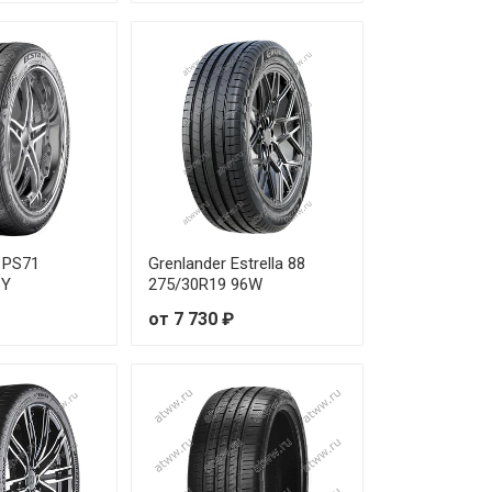
от 42 170 ₽
от 47 060 ₽
от 35 840 ₽
от 33 380 ₽
от 42 270 ₽
 PS71
Grenlander Estrella 88
от 44 700 ₽
6Y
275/30R19 96W
от 7 730 ₽
от 78 590 ₽
от 32 100 ₽
от 43 460 ₽
от 52 300 ₽