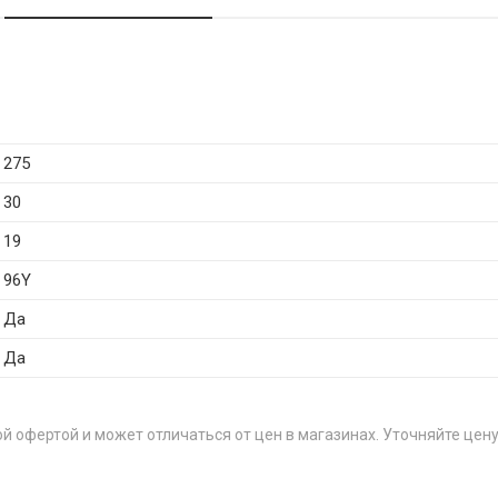
275
30
19
96Y
Да
Да
й офертой и может отличаться от цен в магазинах. Уточняйте цену