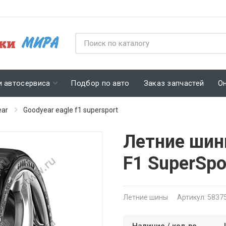
и автосервиса
Подбор по авто
Заказ запчастей
О
ear
Goodyear eagle f1 supersport
Летние шин
F1 SuperSpo
Летние шины
Артикул: 5837