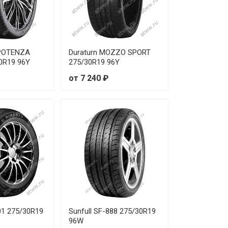
от 39 160 ₽
от 26 310 ₽
 POTENZA
Duraturn MOZZO SPORT
0R19 96Y
275/30R19 96Y
от 37 970 ₽
от 7 240 ₽
от 50 670 ₽
от 45 540 ₽
от 37 520 ₽
от 47 370 ₽
от 46 560 ₽
от 42 260 ₽
01 275/30R19
Sunfull SF-888 275/30R19
96W