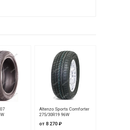
от 25 010 ₽
от 31 760 ₽
от 24 970 ₽
от 35 360 ₽
от 23 180 ₽
от 33 380 ₽
от 40 100 ₽
от 34 760 ₽
607
Altenzo Sports Comforter
6W
275/30R19 96W
от 25 730 ₽
от 8 270 ₽