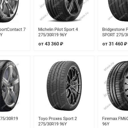
 265/30R19 93Y
 265/30R20 94Y
portContact 7
Michelin Pilot Sport 4
Bridgestone
6Y
275/30R19 96Y
SPORT 275/3
 265/30R21 96Y
от 43 360 ₽
от 31 460 ₽
 265/35R20 99Y
 265/40R20 104Y
 275/30R19 96Y
 275/30R20 97Y
 275/30R21 98Y
 275/35R20 102Y
 275/30R19
Toyo Proxes Sport 2
Firemax FM6
275/30R19 96Y
96Y