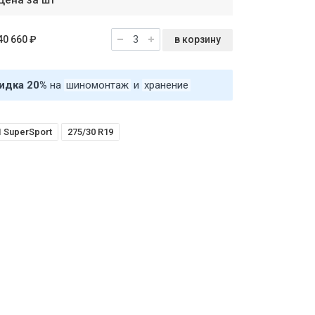
Цена за шт
в корзину
40 660 ₽
идка 20%
на
шиномонтаж
и
хранение
1 SuperSport
275/30 R19