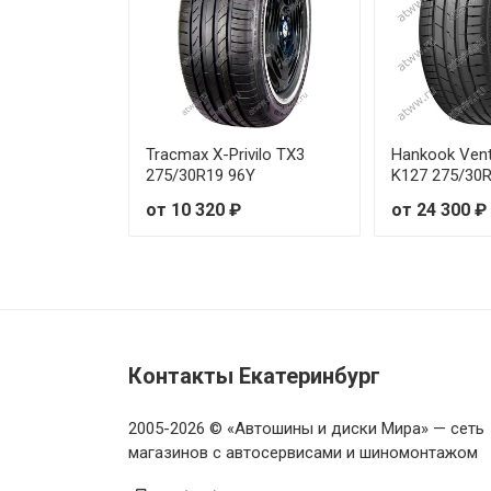
GoodYear Eagle F1 SuperSport
GoodYear Eagle F1 SuperSport
GoodYear Eagle F1 SuperSport
Tracmax X-Privilo TX3
Hankook Vent
275/30R19 96Y
K127 275/30
GoodYear Eagle F1 SuperSport
от 10 320 ₽
от 24 300 ₽
GoodYear Eagle F1 SuperSport
GoodYear Eagle F1 SuperSport
GoodYear Eagle F1 SuperSport
Контакты Екатеринбург
GoodYear Eagle F1 SuperSport
2005-2026 © «Автошины и диски Мира» — сеть
GoodYear Eagle F1 SuperSport
магазинов с автосервисами и шиномонтажом