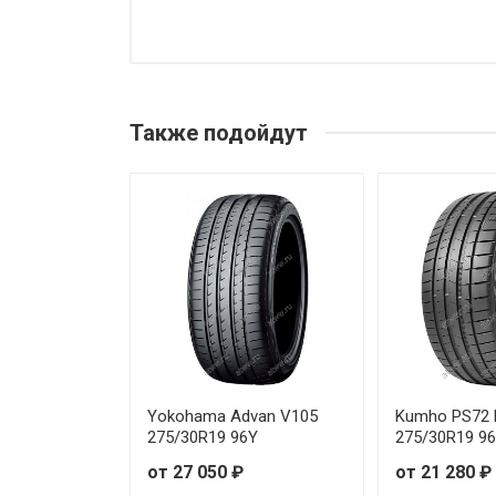
GoodYear Eagle F1 SuperSport
GoodYear Eagle F1 SuperSport
Также подойдут
GoodYear Eagle F1 SuperSport
GoodYear Eagle F1 SuperSport
GoodYear Eagle F1 SuperSport
GoodYear Eagle F1 SuperSport
GoodYear Eagle F1 SuperSport
GoodYear Eagle F1 SuperSport
Yokohama Advan V105
Kumho PS72 E
275/30R19 96Y
275/30R19 9
GoodYear Eagle F1 SuperSport
от 27 050 ₽
от 21 280 ₽