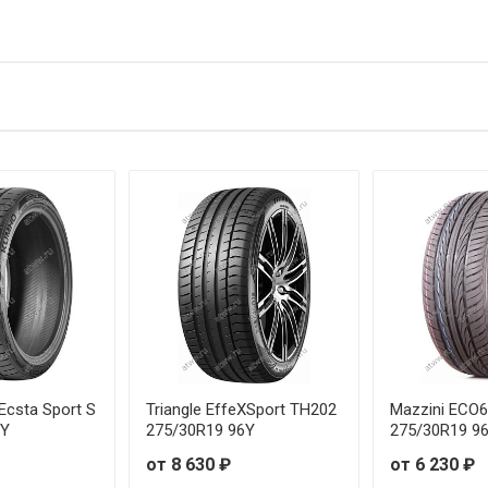
 205/40R18 86Y
 205/40R18 86Y
 225/35R20 90Y
 225/40R19 93Y
 225/40R19 93Y
 245/35R20 95Y
 245/35R21 96Y
 245/40R19 98Y
csta Sport S
Triangle EffeXSport TH202
Mazzini ECO
6Y
275/30R19 96Y
275/30R19 9
 245/40R19 98Y
от 8 630 ₽
от 6 230 ₽