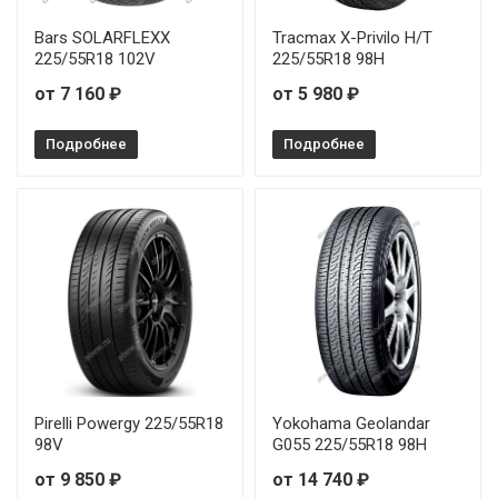
Grenlander Estrella 88 235/55R20 105W
от 8
Bars SOLARFLEXX
Tracmax X-Privilo H/T
225/55R18 102V
225/55R18 98H
Grenlander Estrella 88 245/35R19 93Y
от 7
от 7 160 ₽
от 5 980 ₽
Grenlander Estrella 88 245/35R20 95Y
от 7
Подробнее
Подробнее
Grenlander Estrella 88 245/40R19 98Y
от 7
Grenlander Estrella 88 245/40R20 99Y
от 8
Grenlander Estrella 88 245/45R17 99W
от 6
Grenlander Estrella 88 245/45R18 100Y
от 7
Grenlander Estrella 88 245/45R20 103Y
от 8
Grenlander Estrella 88 245/50R18 104W
от 7
Pirelli Powergy 225/55R18
Yokohama Geolandar
98V
G055 225/55R18 98H
Grenlander Estrella 88 245/50R19 105W
от 8
от 9 850 ₽
от 14 740 ₽