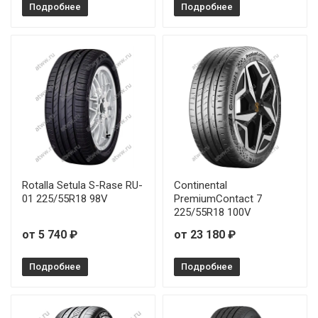
Подробнее
Подробнее
Grenlander Estrella 88 215/50R18 92W
Grenlander Estrella 88 215/55R16 97W
Grenlander Estrella 88 215/55R17 98W
Grenlander Estrella 88 225/35R19 88Y
Grenlander Estrella 88 225/35R20 90W
Grenlander Estrella 88 225/45R17 94W
Rotalla Setula S-Rase RU-
Continental
01 225/55R18 98V
PremiumContact 7
225/55R18 100V
Grenlander Estrella 88 225/50R16 96W
от 5 740 ₽
от 23 180 ₽
Grenlander Estrella 88 235/35R20 92Y
Подробнее
Подробнее
Grenlander Estrella 88 235/40R18 95W
Grenlander Estrella 88 235/40R20 96Y