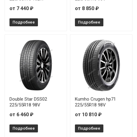
от 7 440 ₽
от 8 850 ₽
Подробнее
Подробнее
Double Star DSS02
Kumho Crugen hp71
225/55R18 98V
225/55R18 98V
от 6 460 ₽
от 10 810 ₽
Подробнее
Подробнее