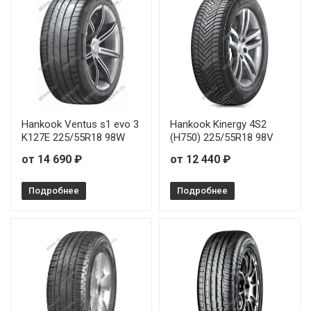
Grenlander Estrella 88 265/45R21 108W
от 1
Grenlander Estrella 88 275/30R19 96W
от 7
Grenlander Estrella 88 275/30R20 97Y
от 8
Grenlander Estrella 88 275/35R18 99Y
от 8
Hankook Ventus s1 evo 3
Hankook Kinergy 4S2
K127E 225/55R18 98W
(H750) 225/55R18 98V
Grenlander Estrella 88 275/35R20 102Y
от 9
от 14 690 ₽
от 12 440 ₽
Grenlander Estrella 88 275/35R22 104W
от 1
Подробнее
Подробнее
Grenlander Estrella 88 275/40R18 103W
от 7
Grenlander Estrella 88 275/40R21 107Y
от 1
Grenlander Estrella 88 275/40R22 107Y
от 1
Grenlander Estrella 88 275/50R21 113V
от 1