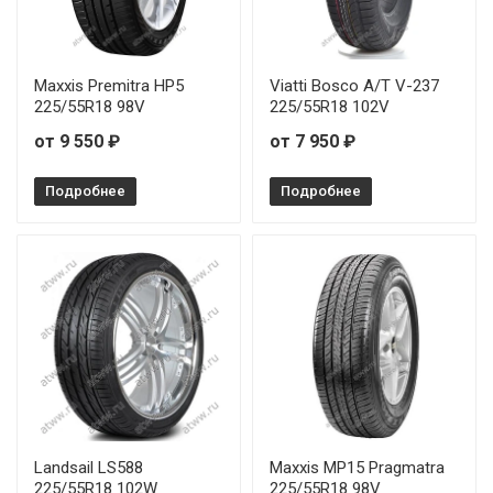
Grenlander Estrella 88 255/40R20 101Y
Grenlander Estrella 88 255/45R21 106Y
Maxxis Premitra HP5
Viatti Bosco A/T V-237
Grenlander Estrella 88 255/50R19 107Y
225/55R18 98V
225/55R18 102V
от 9 550 ₽
от 7 950 ₽
Grenlander Estrella 88 255/50R20 109Y
Подробнее
Подробнее
Landsail LS588
Maxxis MP15 Pragmatra
225/55R18 102W
225/55R18 98V