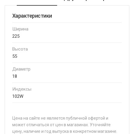
Характеристики
Ширина
225
Высота
55
Диаметр
18
Индексы
102W
Цена на сайте не является публичной офертой и
может отличаться от цен в магазинах. Уточняйте
цену, наличие и год выпуска в конкретном магазине.