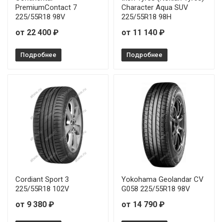
Grenlander Estrella 88 315/30R21 105Y
от 1
PremiumContact 7
Character Aqua SUV
225/55R18 98V
225/55R18 98H
Grenlander Estrella 88 315/30R22 107W
от 1
от 22 400 ₽
от 11 140 ₽
Grenlander Estrella 88 315/35R21 111Y
от 1
Подробнее
Подробнее
Grenlander Estrella 88 315/35R22 111Y
от 1
Grenlander Estrella 88 325/35R22 114Y
от 1
Grenlander Estrella 88 325/40R22 114Y
от 1
Grenlander Estrella 88 205/40R17 84W
Grenlander Estrella 88 215/40R18 89W
Cordiant Sport 3
Yokohama Geolandar CV
Grenlander Estrella 88 215/45R17 91W
225/55R18 102V
G058 225/55R18 98V
от 9 380 ₽
от 14 790 ₽
Grenlander Estrella 88 215/50R17 95W