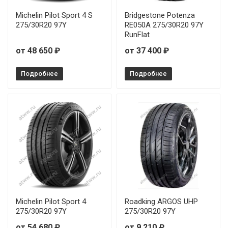
Grenlander Estrella 88 235/50R19 103Y
Michelin Pilot Sport 4 S
Bridgestone Potenza
275/30R20 97Y
RE050A 275/30R20 97Y
RunFlat
Grenlander Estrella 88 235/50R20 104W
от 48 650 ₽
от 37 400 ₽
Grenlander Estrella 88 245/35R18 92Y
Подробнее
Подробнее
Grenlander Estrella 88 245/40R18 97W
Grenlander Estrella 88 245/45R19 102Y
Grenlander Estrella 88 245/50R20 105Y
Grenlander Estrella 88 255/40R19 100Y
Grenlander Estrella 88 255/40R20 101Y
Grenlander Estrella 88 255/45R21 106Y
Michelin Pilot Sport 4
Roadking ARGOS UHP
275/30R20 97Y
275/30R20 97Y
Grenlander Estrella 88 255/50R19 107Y
от 54 680 ₽
от 9 210 ₽