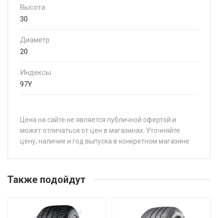
Высота
30
Диаметр
20
Индексы
97Y
Цена на сайте не является публичной офертой и
может отличаться от цен в магазинах. Уточняйте
цену, наличие и год выпуска в конкретном магазине.
НАЗВАНИЕ
ЦЕН
Grenlander Estrella 88 195/45R16 84V
от 4
Также подойдут
Grenlander Estrella 88 195/45R17 85W
от 5