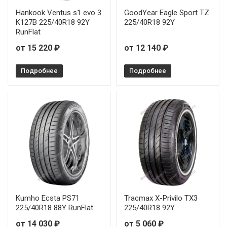
Hankook Ventus s1 evo 3
GoodYear Eagle Sport TZ
K127B 225/40R18 92Y
225/40R18 92Y
RunFlat
от 15 220 ₽
от 12 140 ₽
Подробнее
Подробнее
Kumho Ecsta PS71
Tracmax X-Privilo TX3
225/40R18 88Y RunFlat
225/40R18 92Y
от 14 030 ₽
от 5 060 ₽