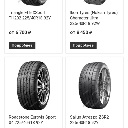
Triangle EffeXSport
Ikon Tyres (Nokian Tyres)
TH202 225/40R18 92Y
Character Ultra
225/40R18 92W
от 6 700 ₽
от 8 450 ₽
Подробнее
Подробнее
Roadstone Eurovis Sport
Sailun Atrezzo ZSR2
04 225/40R18 92Y
225/40R18 92Y