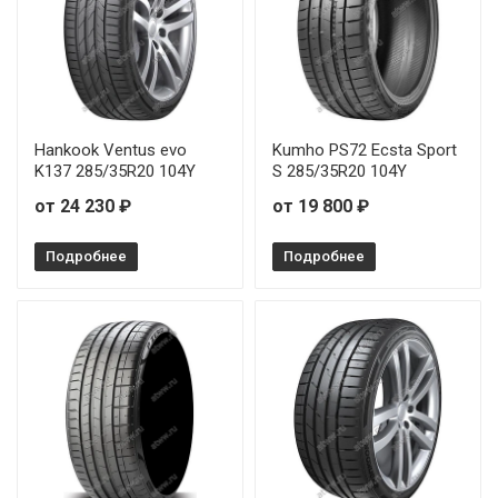
Hankook Ventus evo Z Z001 235/40R19 96Y
Hankook Ventus evo Z Z001 245/40R18 97Y
Hankook Ventus evo Z Z001 255/40R18 99Y
Hankook Ventus evo
Kumho PS72 Ecsta Sport
K137 285/35R20 104Y
S 285/35R20 104Y
от 24 230 ₽
от 19 800 ₽
Подробнее
Подробнее