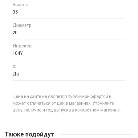
Высота
35
Диаметр
20
Индексы
104Y
XL
Да
Цена на сайте не является публичной офертой и
может отличаться от цен в магазинах. Уточняйте
цену, наличие и год выпуска в конкретном магазине.
НАЗВАНИЕ
ЦЕ
Hankook Ventus evo Z Z001 225/40R19 93Y
от 
Также подойдут