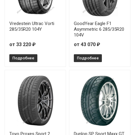
Vredestein Ultrac Vorti
GoodYear Eagle F1
285/35R20 104Y
Asymmetric 6 285/35R20
104V
от 33 220 ₽
от 43 070 ₽
Подробнее
Подробнее
Toyo Proxes Sport 2
Dunlop SP Sport Maxx GT