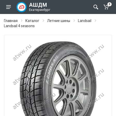
АШДМ
0
Екатеринбург
Главная
Каталог
Летние шины
Landsail
Landsail 4 seasons