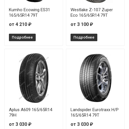
Landsail 4 SEASONS 235/55R18 100V
Kumho Ecowing ES31
Westlake Z-107 Zuper
165/65R14 79T
Eco 165/65R14 79T
Landsail 4 SEASONS 235/65R17 108V
от 4 210 ₽
от 3 100 ₽
Подробнее
Подробнее
Aplus A609 165/65R14
Landspider Eurotraxx H/P
79H
165/65R14 79T
от 3 030 ₽
от 3 030 ₽