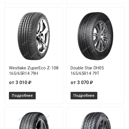
Landsail 4 SEASONS 185/55R14 80T
Landsail 4 SEASONS 185/65R15 88H
Landsail 4 SEASONS 185/65R15 92T
Landsail 4 SEASONS 195/50R15 82V
Landsail 4 SEASONS 195/55R16 91V
Westlake ZuperEco Z-108
Double Star DH05
165/65R14 79H
165/65R14 79T
Landsail 4 SEASONS 195/65R15 95V
от 3 010 ₽
от 3 070 ₽
Landsail 4 SEASONS 205/55R16 94V
Подробнее
Подробнее
Landsail 4 SEASONS 205/60R16 96H
Landsail 4 SEASONS 205/65R16 95W
Landsail 4 SEASONS 215/45R17 91W