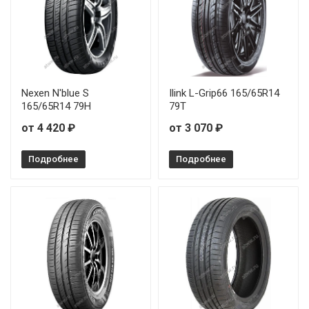
Landsail 4 SEASONS 215/50R17 95W
Landsail 4 SEASONS 215/55R17 98W
Nexen N'blue S
Ilink L-Grip66 165/65R14
Landsail 4 SEASONS 215/60R16 99V
165/65R14 79H
79T
Landsail 4 SEASONS 215/65R17 99V
от 4 420 ₽
от 3 070 ₽
Landsail 4 SEASONS 225/45R17 94V
Подробнее
Подробнее
Landsail 4 SEASONS 225/55R17 101W
Landsail 4 SEASONS 225/55R18 98V
Landsail 4 SEASONS 235/45R17 97W
Landsail 4 SEASONS 235/50R18 101V