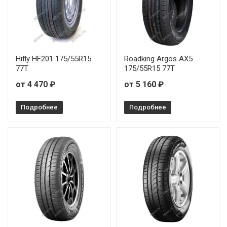
Landsail 4 SEASONS 215/45R17 91W
Landsail 4 SEASONS 215/50R17 95W
Hifly HF201 175/55R15
Roadking Argos AX5
77T
175/55R15 77T
Landsail 4 SEASONS 215/55R17 98W
от 4 470 ₽
от 5 160 ₽
Landsail 4 SEASONS 215/60R16 99V
Подробнее
Подробнее
Landsail 4 SEASONS 215/65R17 99V
Landsail 4 SEASONS 225/45R17 94V
Landsail 4 SEASONS 225/55R17 101W
Landsail 4 SEASONS 225/55R18 98V
Landsail 4 SEASONS 235/50R18 101V