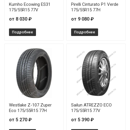
Landsail 4 SEASONS 235/55R18 100V
Kumho Ecowing ES31
Pirelli Cinturato P1 Verde
175/55R15 77V
175/55R15 77H
Landsail 4 SEASONS 235/65R17 108V
от 8 030 ₽
от 9 080 ₽
Подробнее
Подробнее
Westlake Z-107 Zuper
Sailun ATREZZO ECO
Eco 175/55R15 77H
175/55R15 77V
от 5 270 ₽
от 5 390 ₽