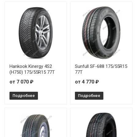
Landsail 4 SEASONS 175/70R13 82T
Landsail 4 SEASONS 175/70R14 88T
Landsail 4 SEASONS 185/55R14 80T
Landsail 4 SEASONS 185/65R15 88H
Landsail 4 SEASONS 195/50R15 82V
Hankook Kinergy 4S2
Sunfull SF-688 175/55R15
(H750) 175/55R15 77T
77T
Landsail 4 SEASONS 195/55R16 91V
от 7 070 ₽
от 4 770 ₽
Landsail 4 SEASONS 195/65R15 95V
Подробнее
Подробнее
Landsail 4 SEASONS 205/55R16 94V
Landsail 4 SEASONS 205/60R16 96H
Landsail 4 SEASONS 205/65R16 95W