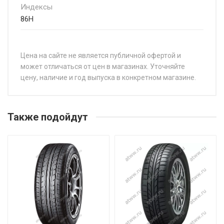
Индексы
86H
Цена на сайте не является публичной офертой и
может отличаться от цен в магазинах. Уточняйте
цену, наличие и год выпуска в конкретном магазине.
НАЗВАНИЕ
ЦЕ
Leao Nova-Force HP100 145/65R15 72T
от 
Также подойдут
Leao Nova-Force HP100 155/60R15 74T
от 
Leao Nova-Force HP100 165/55R14 72V
от 
Leao Nova-Force HP100 175/60R15 81H
от 
Leao Nova-Force HP100 175/65R14 82H
от 