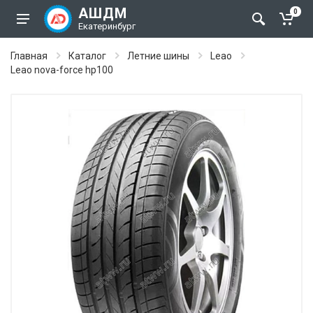
АШДМ
0
Екатеринбург
Главная
Каталог
Летние шины
Leao
Leao nova-force hp100