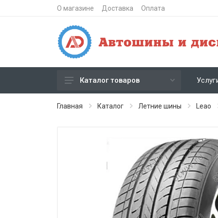
О магазине
Доставка
Оплата
Услуг
Каталог товаров
Зимние шипованные шины
Главная
Каталог
Летние шины
Leao
Зимние нешипованные шины
Летние шины
Литые диски
Штампованные диски
Кованые диски