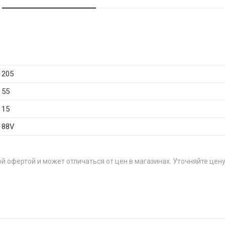
205
55
15
88V
й офертой и может отличаться от цен в магазинах. Уточняйте цену
5R15 72T