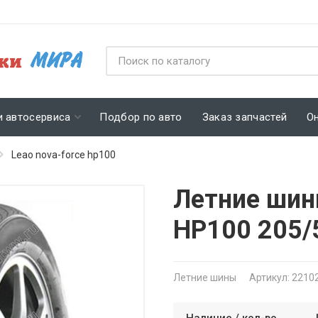
и автосервиса
Подбор по авто
Заказ запчастей
О
Leao nova-force hp100
Летние шин
HP100 205/
Летние шины
Артикул: 2210