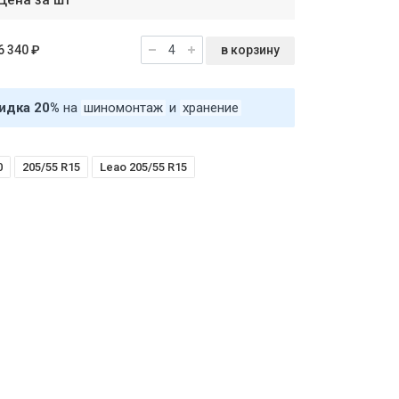
Цена за шт
в корзину
6 340 ₽
идка 20%
на
шиномонтаж
и
хранение
0
205/55 R15
Leao 205/55 R15