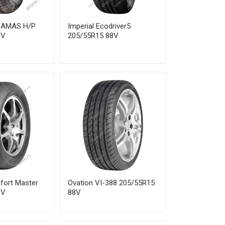
от 5 250 ₽
DAMAS H/P
Imperial Ecodriver5
от 4 870 ₽
8V
205/55R15 88V
от 7 190 ₽
от 5 130 ₽
от 5 270 ₽
от 7 610 ₽
от 7 720 ₽
от 7 670 ₽
fort Master
Ovation VI-388 205/55R15
8V
88V
от 6 310 ₽
от 8 190 ₽