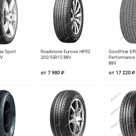
0R15 88H
0R16 89H
5R15 91H
ax Sport
Roadstone Eurovis HP02
GoodYear Effi
0R17 93V
8V
205/55R15 88V
Performance
88V
5R16 91V
от 7 980 ₽
от 17 220 ₽
0R16 92V
5R16 95H
0R14 94T
0R15 96T