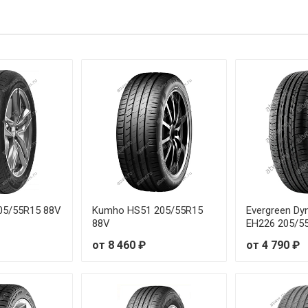
0R15 74T
5R14 72V
0R15 81H
5R14 82H
5R15 84H
5R15 82V
0R14 82H
05/55R15 88V
Kumho HS51 205/55R15
Evergreen Dy
88V
EH226 205/5
0R15 88H
от 8 460 ₽
от 4 790 ₽
5R14 86H
5R15 85V