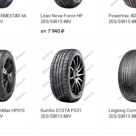
5R17 94V
RIMESTAR 66
Leao Nova-Force HP
Powertrac A
0R16 95H
8V
205/55R15 88V
205/55R15 8
от 7 940 ₽
5R15 100H
5R16 98H
0R17 98V
5R16 99V
0R16 98V
5R17 102H
enMax HP010
Kumho ECSTA PS31
Linglong Com
8V
205/55R15 88V
205/55R15 8
5R17 99V
0R16 100H