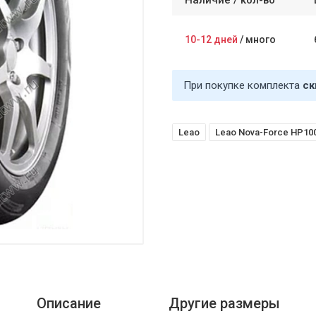
Наличие /
кол-во
10-12 дней
/
много
При покупке комплекта
ск
Leao
Leao Nova-Force HP10
Описание
Другие размеры