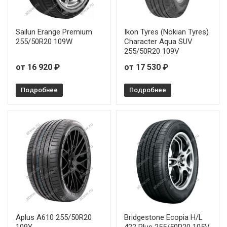
Sailun Erange Premium
Ikon Tyres (Nokian Tyres)
255/50R20 109W
Character Aqua SUV
255/50R20 109V
от 16 920 ₽
от 17 530 ₽
Подробнее
Подробнее
Aplus A610 255/50R20
Bridgestone Ecopia H/L
109Y
422 Plus 255/50R20 105V