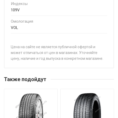
Индексы
109V
Омологация
VOL
Цена на сайте не является публичной офертой и
может отличаться от цен в магазинах. Уточняйте
цену, наличие и год выпуска в конкретном магазине.
НАЗВАНИЕ
ЦЕН
Michelin Pilot Sport EV 225/40R20 94V
от 3
Также подойдут
Michelin Pilot Sport EV 235/40R20 96Y
от 3
Michelin Pilot Sport EV 235/45R20 100V
от 2
Michelin Pilot Sport EV 235/55R20 105Y
от 3