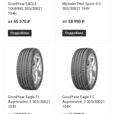
Michelin Pilot Sport EV 305/35R21 109Y
от 5
GoodYear EAGLE
Michelin Pilot Sport 4 S
TOURING 305/30R21
305/30R21 104Y
104H
Michelin Pilot Sport EV 235/45R21 101Y
от 65 370 ₽
от 58 990 ₽
Michelin Pilot Sport EV 255/35R21 98W
Подробнее
Подробнее
Michelin Pilot Sport EV 255/40R21 102Y
Michelin Pilot Sport EV 265/40R21 105Y
Michelin Pilot Sport EV 265/45R21 108V
Michelin Pilot Sport EV 265/45R21 108V
GoodYear Eagle F1
GoodYear Eagle F1
Asymmetric 3 305/30R21
Asymmetric 3 305/30R21
104Y
104Y