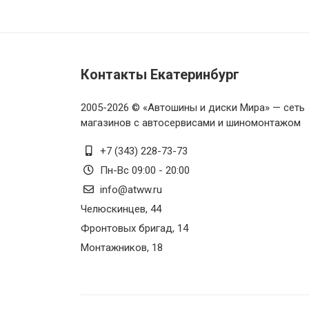
Pirelli PZERO SPORTS CAR 255
Pirelli PZERO SPORTS CAR 255
Контакты Екатеринбург
Pirelli PZERO SPORTS CAR 255
2005-2026 © «Автошины и диски Мира» — сеть
Pirelli PZERO SPORTS CAR 255
магазинов с автосервисами и шиномонтажом
Pirelli PZERO SPORTS CAR 255
+7 (343) 228-73-73
Пн-Вс 09:00 - 20:00
Pirelli PZERO SPORTS CAR 255
info@atww.ru
Челюскинцев, 44
Pirelli PZERO SPORTS CAR 255
Фронтовых бригад, 14
Pirelli PZERO SPORTS CAR 255
Монтажников, 18
Pirelli PZERO SPORTS CAR 255
Pirelli PZERO SPORTS CAR 255