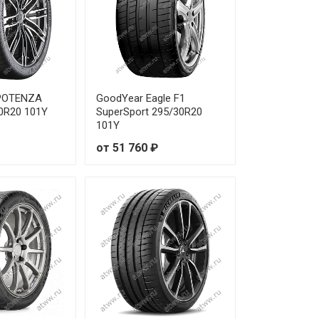
от 32 870 ₽
от 31 030 ₽
от 31 720 ₽
 POTENZA
GoodYear Eagle F1
0R20 101Y
SuperSport 295/30R20
от 28 200 ₽
101Y
от 51 760 ₽
от 34 960 ₽
от 23 190 ₽
от 23 420 ₽
от 30 100 ₽
от 28 070 ₽