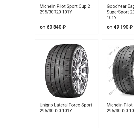
Pirelli PZERO SPORTS CAR 245
Michelin Pilot Sport Cup 2
GoodYear Eag
295/30R20 101Y
SuperSport 2
Pirelli PZERO SPORTS CAR 245
101Y
от 60 840 ₽
от 49 190 ₽
Pirelli PZERO SPORTS CAR 245
Pirelli PZERO SPORTS CAR 245
Pirelli PZERO SPORTS CAR 255
Pirelli PZERO SPORTS CAR 255
Pirelli PZERO SPORTS CAR 255
Pirelli PZERO SPORTS CAR 255
Unigrip Lateral Force Sport
Michelin Pilot
295/30R20 101Y
295/30R20 1
Pirelli PZERO SPORTS CAR 255
Pirelli PZERO SPORTS CAR 255