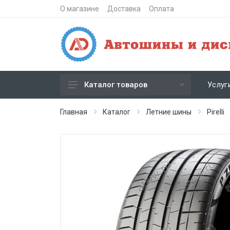
О магазине
Доставка
Оплата
Услуг
Каталог товаров
Зимние шипованные шины
Главная
Каталог
Летние шины
Pirelli
Зимние нешипованные шины
Летние шины
Литые диски
Штампованные диски
Кованые диски