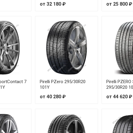
5/50R19 99W
от 32 180 ₽
от 25 800 ₽
/50R20 104Y
/30R20 90Y
/35R19 93Y
/35R20 91Y
/35R21 96Y
portContact 7
Pirelli PZero 295/30R20
Pirelli PZER
/35R21 96Y
01Y
101Y
295/30R20 1
от 40 280 ₽
от 44 620 ₽
/40R18 97Y
/40R19 98Y
/40R19 98Y