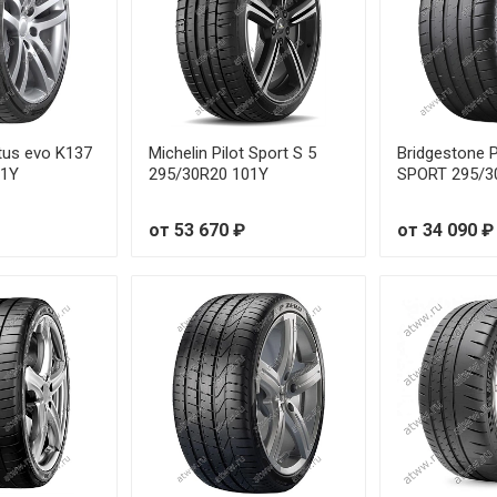
/40R19 98Y
/40R19 98Y
/40R19 98Y RunFlat
tus evo K137
Michelin Pilot Sport S 5
Bridgestone
01Y
295/30R20 101Y
SPORT 295/3
5/40R20 99W
от 53 670 ₽
от 34 090 ₽
/40R20 99Y
/45R18 100Y
/45R18 100Y
/45R19 102Y
5/45R20 103W