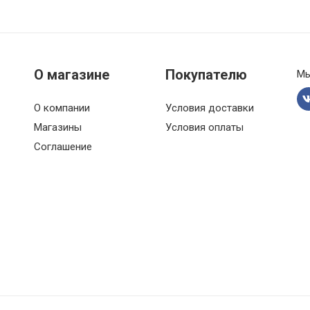
/40R18 99Y
/40R19 100Y
О магазине
Покупателю
Мы
/40R19 100Y RunFlat
О компании
Условия доставки
/40R20 101Y
Магазины
Условия оплаты
/40R20 101Y
Соглашение
/40R21 102Y
/40R21 102Y
/40R22 103V
/40R23 104Y
/45R18 103Y