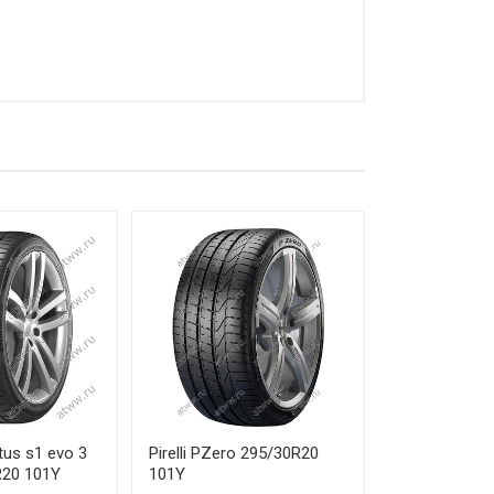
ЦЕНА
от 17 190 ₽
от 17 660 ₽
от 28 240 ₽
от 28 240 ₽
от 27 820 ₽
от 42 710 ₽
от 35 250 ₽
от 26 420 ₽
us s1 evo 3
Pirelli PZero 295/30R20
R20 101Y
101Y