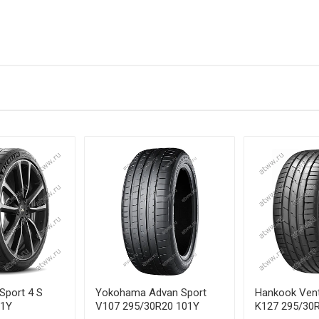
/40R18 92Y
/40R18 92Y
5/40R19 93W
5/40R19 93W
/45R18 95Y
5/40R19 96W
/40R20 96V
/45R18 98Y
 Sport 4 S
Yokohama Advan Sport
Hankook Vent
01Y
V107 295/30R20 101Y
K127 295/30