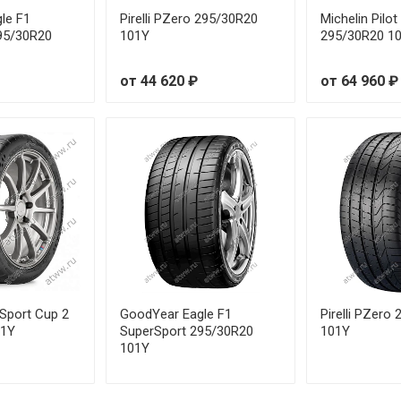
/45R20 103W RunFlat
le F1
Pirelli PZero 295/30R20
Michelin Pilo
95/30R20
101Y
295/30R20 1
/45R20 103Y
от 44 620 ₽
от 64 960 ₽
/45R20 103Y
/45R20 103Y
/30R22 95Y
/35R19 96Y
/35R20 93Y
/35R21 101Y
 Sport Cup 2
GoodYear Eagle F1
Pirelli PZero
01Y
SuperSport 295/30R20
101Y
/35R21 98Y
101Y
/35R21 98Y