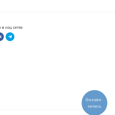
от 20 500 ₽
от 29 420 ₽
 в соц сетях
от 35 880 ₽
от 25 480 ₽
от 38 650 ₽
от 45 110 ₽
от 46 950 ₽
от 37 590 ₽
Онлайн-
от 143 970 ₽
запись
от 30 200 ₽