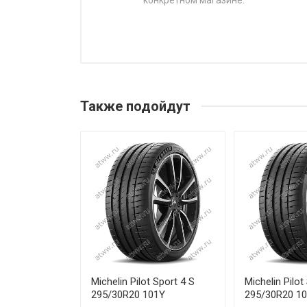
конкретном магазине.
НАЗВАНИЕ
Pirelli PZERO SPORTS CAR 225
Pirelli PZERO SPORTS CAR 225
Также подойдут
Pirelli PZERO SPORTS CAR 22
Pirelli PZERO SPORTS CAR 22
Pirelli PZERO SPORTS CAR 225
Pirelli PZERO SPORTS CAR 23
Pirelli PZERO SPORTS CAR 235
Pirelli PZERO SPORTS CAR 235
Michelin Pilot Sport 4 S
Michelin Pilot
295/30R20 101Y
295/30R20 1