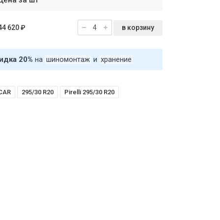
Цена за шт
в корзину
44 620 ₽
идка 20%
на
шиномонтаж
и
хранение
 CAR
295/30 R20
Pirelli 295/30 R20