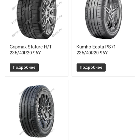
Pirelli Scorpion 225/55R18 98H
Pirelli Scorpion 225/65R17 102H
Pirelli Scorpion 235/55R18 100V
Pirelli Scorpion 235/55R19 105W
Gripmax Stature H/T
Kumho Ecsta PS71
235/40R20 96Y
235/40R20 96Y
Подробнее
Подробнее