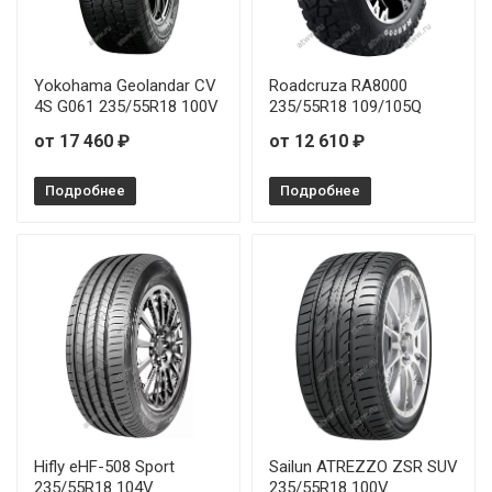
Yokohama Geolandar CV
Roadcruza RA8000
4S G061 235/55R18 100V
235/55R18 109/105Q
от 17 460 ₽
от 12 610 ₽
Подробнее
Подробнее
Hifly eHF-508 Sport
Sailun ATREZZO ZSR SUV
235/55R18 104V
235/55R18 100V