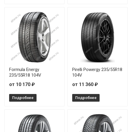
Pirelli Scorpion 215/60R16 95V
Pirelli Scorpion 225/55R18 98H
Pirelli Scorpion 225/65R17 102H
Pirelli Scorpion 235/55R18 100V
Pirelli Scorpion 235/55R19 105W
Formula Energy
Pirelli Powergy 235/55R18
235/55R18 104V
104V
от 10 170 ₽
от 11 360 ₽
Подробнее
Подробнее