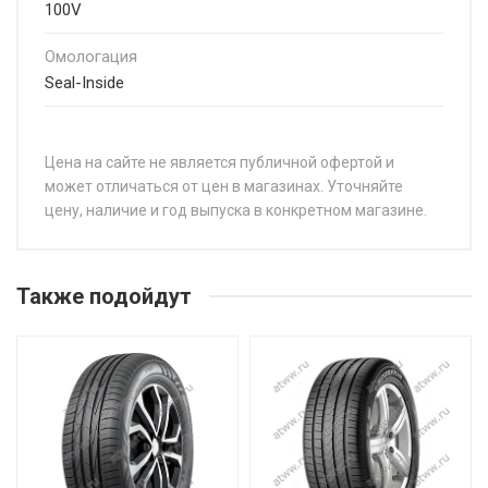
100V
Омологация
Seal-Inside
Цена на сайте не является публичной офертой и
может отличаться от цен в магазинах. Уточняйте
цену, наличие и год выпуска в конкретном магазине.
НАЗВАНИЕ
ЦЕНА
Pirelli Scorpion 225/50R18 95V
от 13 7
Также подойдут
Pirelli Scorpion 225/55R17 97V
от 14 1
Pirelli Scorpion 225/60R18 104V
от 13 7
Pirelli Scorpion 235/40R20 96V
от 33 3