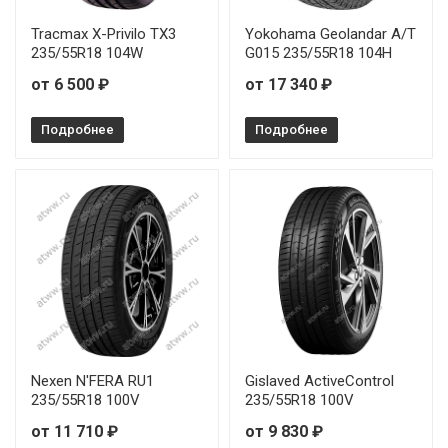
Tracmax X-Privilo TX3
Yokohama Geolandar A/T
235/55R18 104W
G015 235/55R18 104H
от 6 500 ₽
от 17 340 ₽
Подробнее
Подробнее
Nexen N'FERA RU1
Gislaved ActiveControl
235/55R18 100V
235/55R18 100V
от 11 710 ₽
от 9 830 ₽