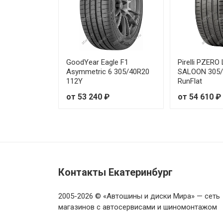
Prinx XNEX SPORT EV 235/45R
Prinx XNEX SPORT EV 235/45R
GoodYear Eagle F1
Pirelli PZER
Prinx XNEX SPORT EV 235/50R
Asymmetric 6 305/40R20
SALOON 305/
112Y
RunFlat
Prinx XNEX SPORT EV 235/50R
от 53 240 ₽
от 54 610 ₽
Prinx XNEX SPORT EV 235/50R
Prinx XNEX SPORT EV 235/55R
Prinx XNEX SPORT EV 235/55R
Контакты Екатеринбург
Prinx XNEX SPORT EV 235/55R
2005-2026 © «Автошины и диски Мира» — сеть
магазинов с автосервисами и шиномонтажом
Prinx XNEX SPORT EV 235/55R