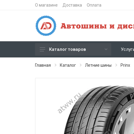
О магазине
Доставка
Оплата
Услуг
Каталог товаров
Зимние шипованные шины
Главная
Каталог
Летние шины
Prinx
Зимние нешипованные шины
Летние шины
Литые диски
Штампованные диски
Кованые диски