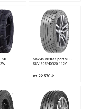
 14 370 ₽
 19 500 ₽
 17 370 ₽
 13 710 ₽
 15 930 ₽
T S8
Maxxis Victra Sport VS6
 14 580 ₽
12W
SUV 305/40R20 112Y
 13 610 ₽
от 22 570 ₽