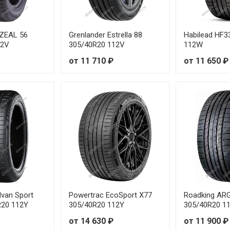
20 110Y
от
20 99Y
от
-ZEAL 56
Grenlander Estrella 88
Habilead HF3
12V
305/40R20 112V
112W
21 105Y
от
от 11 710 ₽
от 11 650 ₽
22 106Y
от
20 97Y
от
19 105Y
от
19 105Y
от
20 106Y
от
20 106Y
от
van Sport
Powertrac EcoSport X77
Roadking AR
R20 112Y
305/40R20 112Y
305/40R20 1
20 113W
от
от 14 630 ₽
от 11 900 ₽