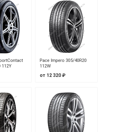
 14 260 ₽
 12 640 ₽
 14 920 ₽
 14 160 ₽
SportContact
Pace Impero 305/40R20
 11 320 ₽
0 112Y
112W
от 12 320 ₽
 13 700 ₽
 14 280 ₽
 13 240 ₽
 13 970 ₽