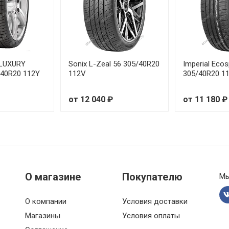
18 98Y
20 96V
O LUXURY
Sonix L-Zeal 56 305/40R20
Imperial Eco
19 99V
40R20 112Y
112V
305/40R20 1
19 99V
от 12 040 ₽
от 11 180 ₽
20 104W
18 104V
19 101V
О магазине
Покупателю
Мы
19 101V
О компании
Условия доставки
20 102W
Магазины
Условия оплаты