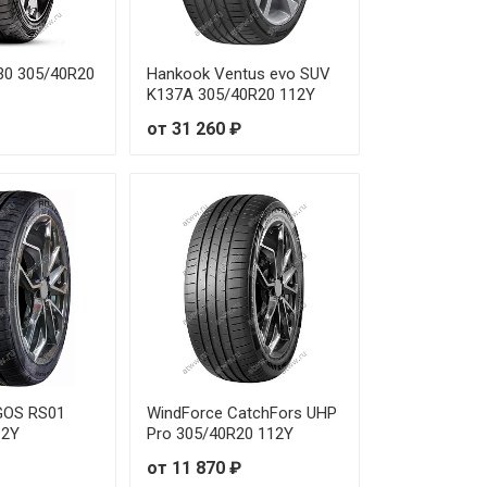
 14 240 ₽
 13 580 ₽
30 305/40R20
Hankook Ventus evo SUV
K137A 305/40R20 112Y
 11 860 ₽
от 31 260 ₽
 15 660 ₽
 13 750 ₽
 12 250 ₽
 12 870 ₽
 12 910 ₽
 14 480 ₽
GOS RS01
WindForce CatchFors UHP
12Y
Pro 305/40R20 112Y
 13 300 ₽
от 11 870 ₽