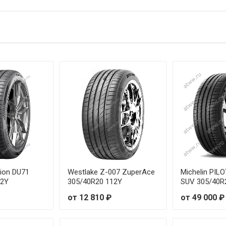
18 102V
от
19 99W
от
18 104V
от
20 102W
от
19 107V
от
19 107V
от
20 95Y
от
19 98Y
от
ion DU71
Westlake Z-007 ZuperAce
Michelin PIL
12Y
305/40R20 112Y
SUV 305/40R
20 99Y
от
от 12 810 ₽
от 49 000 ₽
20 99Y
от