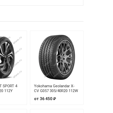
 9 880 ₽
 10 580 ₽
 10 690 ₽
 12 310 ₽
 12 270 ₽
 14 000 ₽
 12 020 ₽
 12 750 ₽
OT SPORT 4
Yokohama Geolandar X-
20 112Y
CV G057 305/40R20 112W
 12 090 ₽
от 36 450 ₽
 13 820 ₽