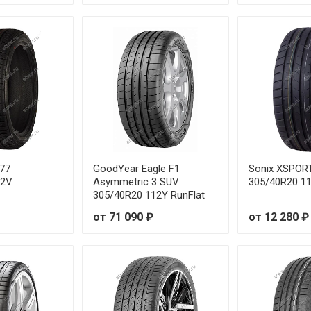
19 111W
от
22 110Y
от
20 116V
от
18 116V
от
21 107Y
от
77
GoodYear Eagle F1
Sonix XSPOR
20 110W
от
12V
Asymmetric 3 SUV
305/40R20 1
305/40R20 112Y RunFlat
21 111Y
от
от 71 090 ₽
от 12 280 ₽
18 95W
19 96W
19 96W