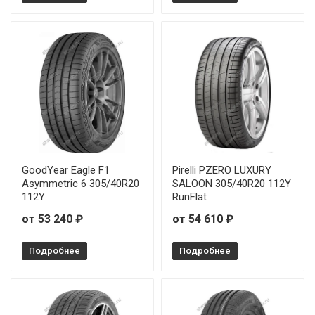
Sonix XSPORT S8 245/35R19 93Y
Sonix XSPORT S8 245/35R20 95Y
Sonix XSPORT S8 245/40R19 98W
Sonix XSPORT S8 245/45R17 99W
Sonix XSPORT S8 245/50R18 104W
GoodYear Eagle F1
Pirelli PZERO LUXURY
Sonix XSPORT S8 255/40R18 99W
Asymmetric 6 305/40R20
SALOON 305/40R20 112Y
112Y
RunFlat
Sonix XSPORT S8 265/45R20 108W
от 53 240 ₽
от 54 610 ₽
Sonix XSPORT S8 275/30R20 97Y
Подробнее
Подробнее