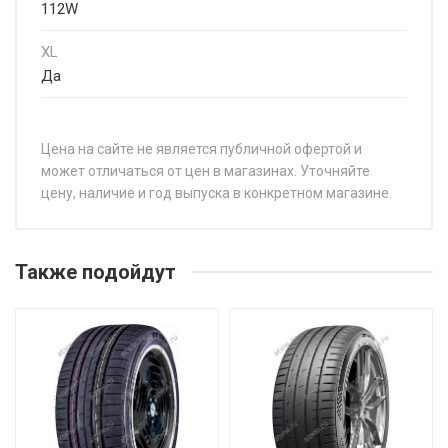
112W
XL
Да
Цена на сайте не является публичной офертой и
может отличаться от цен в магазинах. Уточняйте
цену, наличие и год выпуска в конкретном магазине.
НАЗВАНИЕ
ЦЕНА
Sonix XSPORT S8 195/40R17 81W
от 5 8
Также подойдут
Sonix XSPORT S8 195/45R15 82V
от 5 0
Sonix XSPORT S8 195/45R17 85W
от 5 8
Sonix XSPORT S8 195/50R15 82V
от 5 2