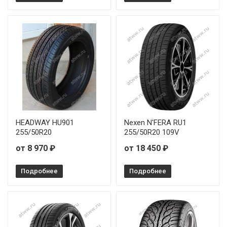
Sonix XSPORT S8 245/35R19 93Y
Sonix XSPORT S8 245/35R20 95Y
Sonix XSPORT S8 245/40R19 98W
Sonix XSPORT S8 245/50R18 104W
Sonix XSPORT S8 255/40R18 99W
HEADWAY HU901
Nexen N'FERA RU1
Sonix XSPORT S8 265/45R20 108W
255/50R20
255/50R20 109V
от 8 970 ₽
от 18 450 ₽
Sonix XSPORT S8 275/30R20 97Y
Подробнее
Подробнее
Sonix XSPORT S8 275/30R21 98Y