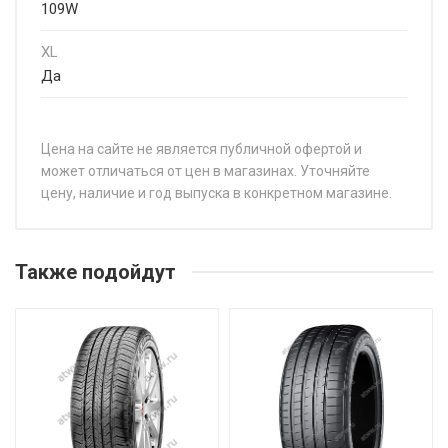
109W
XL
Да
Цена на сайте не является публичной офертой и
может отличаться от цен в магазинах. Уточняйте
цену, наличие и год выпуска в конкретном магазине.
НАЗВАНИЕ
ЦЕНА
Sonix XSPORT S8 195/40R17 81W
от 5 8
Также подойдут
Sonix XSPORT S8 195/45R15 82V
от 5 0
Sonix XSPORT S8 195/45R17 85W
от 5 8
Sonix XSPORT S8 195/50R15 82V
от 5 2