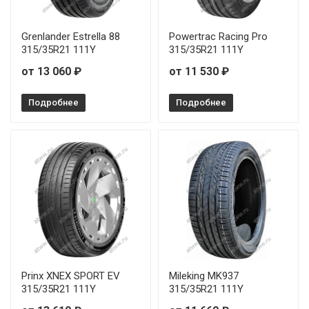
Sonix XSPORT S8 215/35R19 85Y
Grenlander Estrella 88
Powertrac Racing Pro
Sonix XSPORT S8 215/45R17 91W
315/35R21 111Y
315/35R21 111Y
Sonix XSPORT S8 225/35R20 93Y
от 13 060 ₽
от 11 530 ₽
Sonix XSPORT S8 225/50R17 98W
Подробнее
Подробнее
Sonix XSPORT S8 225/55R17 101W
Sonix XSPORT S8 225/55R18 102W
Sonix XSPORT S8 225/55R19 103W
Sonix XSPORT S8 235/35R20 92Y
Sonix XSPORT S8 235/45R17 97W
Prinx XNEX SPORT EV
Mileking MK937
315/35R21 111Y
315/35R21 111Y
Sonix XSPORT S8 235/55R18 104W