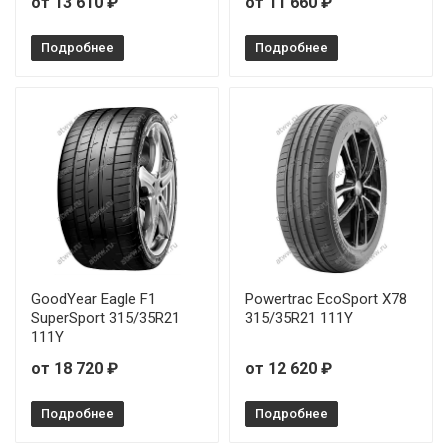
от 13 610 ₽
от 11 660 ₽
Sonix XSPORT S8 245/35R19 93Y
Подробнее
Подробнее
Sonix XSPORT S8 245/35R20 95Y
Sonix XSPORT S8 245/40R19 98W
Sonix XSPORT S8 245/45R17 99W
Sonix XSPORT S8 245/50R18 104W
Sonix XSPORT S8 255/40R18 99W
Sonix XSPORT S8 265/45R20 108W
GoodYear Eagle F1
Powertrac EcoSport X78
SuperSport 315/35R21
315/35R21 111Y
111Y
Sonix XSPORT S8 275/30R20 97Y
от 18 720 ₽
от 12 620 ₽
Подробнее
Подробнее