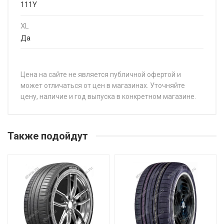
111Y
XL
Да
Цена на сайте не является публичной офертой и
может отличаться от цен в магазинах. Уточняйте
цену, наличие и год выпуска в конкретном магазине.
НАЗВАНИЕ
ЦЕНА
Sonix XSPORT S8 195/40R17 81W
от 5 8
Также подойдут
Sonix XSPORT S8 195/45R15 82V
от 5 0
Sonix XSPORT S8 195/45R17 85W
от 5 8
Sonix XSPORT S8 195/50R15 82V
от 5 2