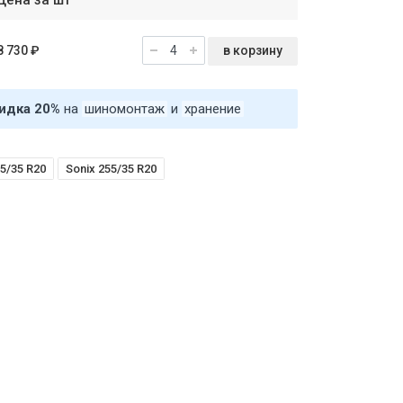
Цена за шт
в корзину
8 730 ₽
идка 20%
на
шиномонтаж
и
хранение
5/35 R20
Sonix 255/35 R20