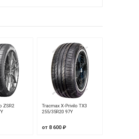
 820 ₽
 090 ₽
 880 ₽
 260 ₽
 460 ₽
 480 ₽
 580 ₽
 730 ₽
zo ZSR2
Tracmax X-Privilo TX3
7Y
255/35R20 97Y
 680 ₽
от 8 600 ₽
 450 ₽