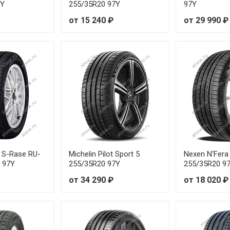
3Y
255/35R20 97Y
97Y
98W
от 7
от 15 240 ₽
от 29 990 ₽
99W
от 8
100W
от 7
103W
от 8
103W
от 7
105W
от 9
a S-Rase RU-
Michelin Pilot Sport 5
Nexen N'Fera
2Y
от 7
 97Y
255/35R20 97Y
255/35R20 9
от 34 290 ₽
от 18 020 ₽
6Y
от 8
95W
от 7
97W
от 7