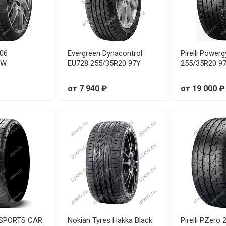
8Y
от 7
92W
от 6
93W
от 7
606
Evergreen Dynacontrol
Pirelli Powerg
7W
EU728 255/35R20 97Y
255/35R20 9
94W
от 6
от 7 940 ₽
от 19 000 ₽
95W
от 6
96W
от 7
99W
от 7
99W
от 6
95W
от 7
96W
от 7
O SPORTS CAR
Nokian Tyres Hakka Black
Pirelli PZero