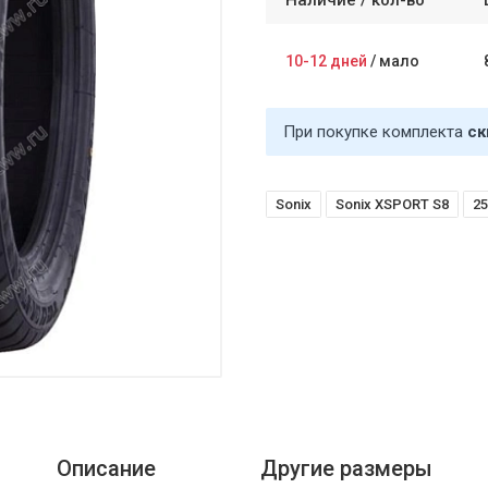
Наличие /
кол-во
10-12 дней
/
мало
При покупке комплекта
ск
Sonix
Sonix XSPORT S8
25
Описание
Другие размеры