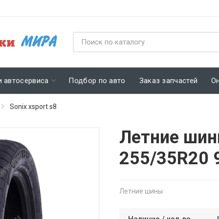
и автосервиса
Подбор по авто
Заказ запчастей
О
Sonix xsport s8
Летние шин
255/35R20 
Летние шины