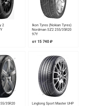
 230 ₽
 650 ₽
 150 ₽
y 2
Ikon Tyres (Nokian Tyres)
7Y
Nordman SZ2 255/35R20
 440 ₽
97Y
от 15 740 ₽
 850 ₽
 790 ₽
 450 ₽
 930 ₽
 200 ₽
 950 ₽
 255/35R20
Linglong Sport Master UHP