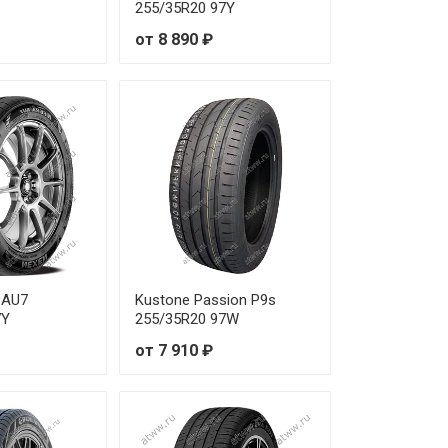
255/35R20 97Y
 170 ₽
от 8 890 ₽
 300 ₽
 020 ₽
 710 ₽
 370 ₽
 020 ₽
 AU7
Kustone Passion P9s
 670 ₽
7Y
255/35R20 97W
от 7 910 ₽
 680 ₽
 340 ₽
 730 ₽