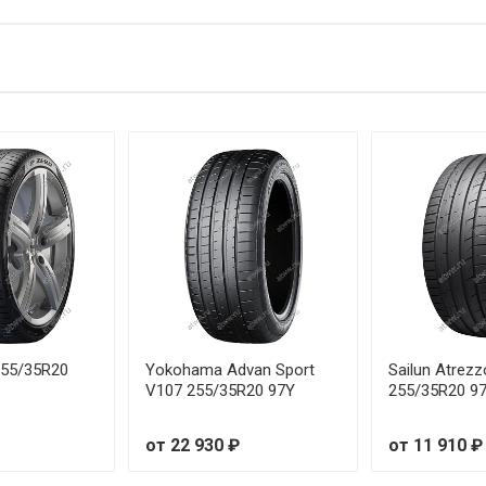
81W
от 5
2V
от 5
85W
от 5
2V
от 5
8V
от 5
5V
от 5
1V
от 5
84W
от 5
 255/35R20
Yokohama Advan Sport
Sailun Atrez
V107 255/35R20 97Y
255/35R20 9
87W
от 5
от 22 930 ₽
от 11 910 ₽
6V
от 5