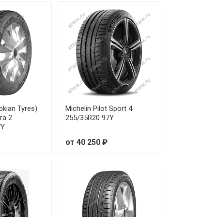
 100 ₽
 750 ₽
 130 ₽
 780 ₽
 830 ₽
okian Tyres)
Michelin Pilot Sport 4
ra 2
255/35R20 97Y
7Y
 420 ₽
от 40 250 ₽
 790 ₽
 460 ₽
 700 ₽