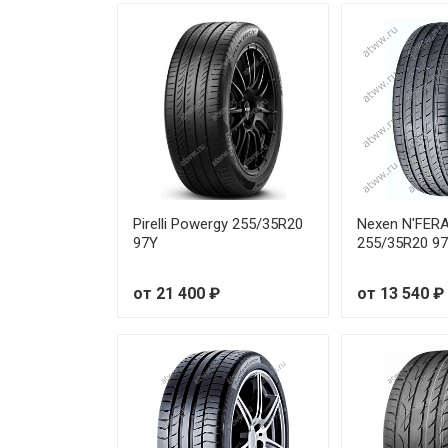
Sonix XSPORT S8 205/50R16 
Sonix XSPORT S8 215/40R18 
Sonix XSPORT S8 215/45R16 
Sonix XSPORT S8 215/45R18 
Sonix XSPORT S8 215/50R17 
Pirelli Powergy 255/35R20
Nexen N'FER
97Y
255/35R20 9
Sonix XSPORT S8 215/55R16 
от 21 400 ₽
от 13 540 ₽
Sonix XSPORT S8 215/55R17 
Sonix XSPORT S8 215/55R18 
Sonix XSPORT S8 225/35R18 8