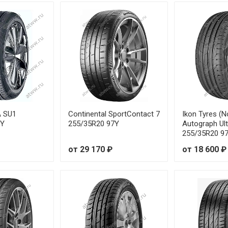
91W
от 6
89W
от 6
90W
от 6
93W
от 6
95W
от 6
A SU1
Continental SportContact 7
Ikon Tyres (N
7Y
255/35R20 97Y
Autograph Ult
255/35R20 9
97W
от 6
от 29 170 ₽
от 18 600 ₽
98W
от 6
99W
от 7
7Y
от 6