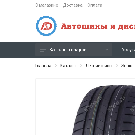
О магазине
Доставка
Оплата
Услуг
Каталог товаров
Зимние шипованные шины
Главная
Каталог
Летние шины
Sonix
Зимние нешипованные шины
Летние шины
Литые диски
Штампованные диски
Кованые диски