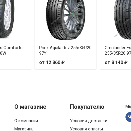
99W
от 8
00Y
от 9
99W
от 7
ts Comforter
Prinx Aquila Rev 255/35R20
Grenlander Es
00W
97Y
255/35R20 9
00Y
от 8
от 12 860 ₽
от 8 140 ₽
102W
от 8
2Y
от 8
4Y
от 7
О магазине
Покупателю
Мы
6Y
от 8
О компании
Условия доставки
100W
от 8
Магазины
Условия оплаты