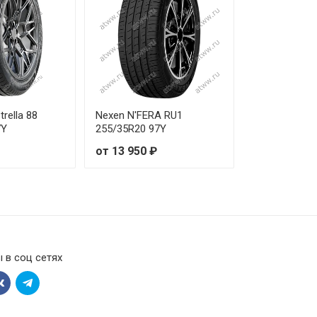
 810 ₽
 450 ₽
 550 ₽
trella 88
Nexen N'FERA RU1
7Y
255/35R20 97Y
 100 ₽
от 13 950 ₽
 900 ₽
 460 ₽
 880 ₽
 в соц сетях
 730 ₽
 580 ₽