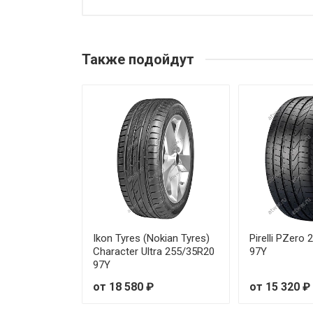
Sonix XSPORT S8 195/40R17 
Sonix XSPORT S8 195/45R15 8
Также подойдут
Sonix XSPORT S8 195/45R17 
Sonix XSPORT S8 195/50R15 8
Sonix XSPORT S8 195/50R16 8
Sonix XSPORT S8 195/55R15 8
Sonix XSPORT S8 195/55R16 9
Sonix XSPORT S8 205/40R17 
Ikon Tyres (Nokian Tyres)
Pirelli PZero
Character Ultra 255/35R20
97Y
97Y
Sonix XSPORT S8 205/45R16 
от 18 580 ₽
от 15 320 ₽
Sonix XSPORT S8 205/50R15 8