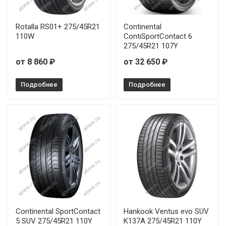
Sonix XSPORT S8 215/35R19 85Y
Rotalla RS01+ 275/45R21
Continental
Sonix XSPORT S8 215/45R17 91W
110W
ContiSportContact 6
275/45R21 107Y
Sonix XSPORT S8 225/35R20 93Y
от 8 860 ₽
от 32 650 ₽
Sonix XSPORT S8 225/50R17 98W
Подробнее
Подробнее
Sonix XSPORT S8 225/55R17 101W
Sonix XSPORT S8 225/55R18 102W
Sonix XSPORT S8 225/55R19 103W
Sonix XSPORT S8 235/35R20 92Y
Sonix XSPORT S8 235/45R17 97W
Continental SportContact
Hankook Ventus evo SUV
Sonix XSPORT S8 235/55R18 104W
5 SUV 275/45R21 110Y
K137A 275/45R21 110Y