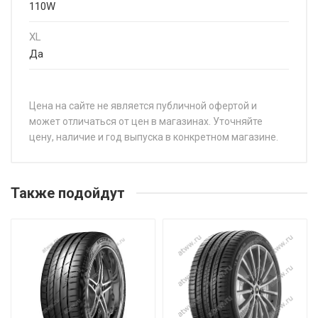
110W
XL
Да
Цена на сайте не является публичной офертой и
может отличаться от цен в магазинах. Уточняйте
цену, наличие и год выпуска в конкретном магазине.
НАЗВАНИЕ
ЦЕНА
Sonix XSPORT S8 195/40R17 81W
от 5 8
Также подойдут
Sonix XSPORT S8 195/45R15 82V
от 5 0
Sonix XSPORT S8 195/45R17 85W
от 5 8
Sonix XSPORT S8 195/50R15 82V
от 5 2