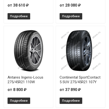
Sonix XSPORT S8 245/35R19 93Y
от 38 610 ₽
от 28 080 ₽
Sonix XSPORT S8 245/35R20 95Y
Подробнее
Подробнее
Sonix XSPORT S8 245/40R19 98W
Sonix XSPORT S8 245/50R18 104W
Sonix XSPORT S8 255/40R18 99W
Sonix XSPORT S8 265/45R20 108W
Sonix XSPORT S8 275/30R20 97Y
Antares Ingens-Locus
Continental SportContact
275/45R21 110W
5 SUV 275/45R21 107Y
Sonix XSPORT S8 275/30R21 98Y
от 8 800 ₽
от 37 890 ₽
Подробнее
Подробнее