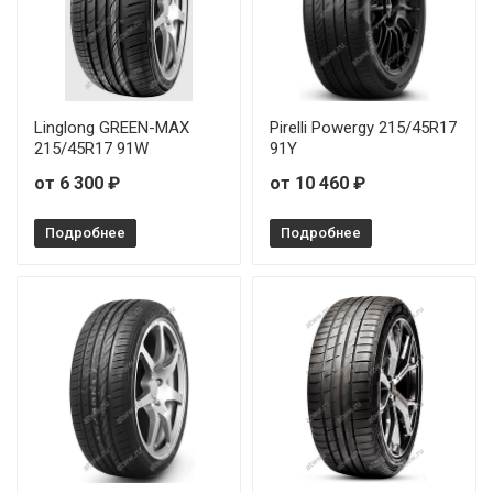
Sonix XSPORT S8 255/40R18 99W
Sonix XSPORT S8 265/45R20 108W
Linglong GREEN-MAX
Pirelli Powergy 215/45R17
Sonix XSPORT S8 275/30R20 97Y
215/45R17 91W
91Y
от 6 300 ₽
от 10 460 ₽
Sonix XSPORT S8 275/30R21 98Y
Подробнее
Подробнее