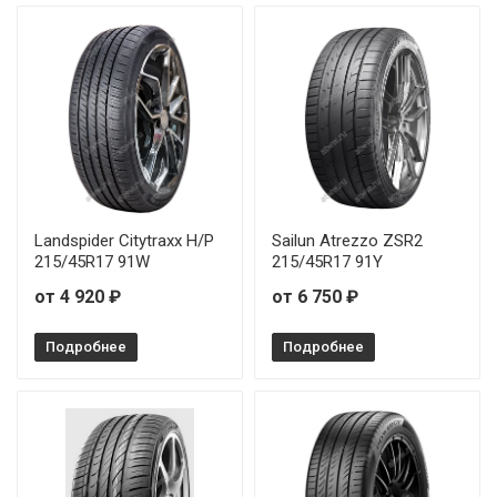
Sonix XSPORT S8 225/55R17 101W
Sonix XSPORT S8 225/55R18 102W
Sonix XSPORT S8 225/55R19 103W
Sonix XSPORT S8 235/35R20 92Y
Sonix XSPORT S8 235/45R17 97W
Landspider Citytraxx H/P
Sailun Atrezzo ZSR2
215/45R17 91W
215/45R17 91Y
Sonix XSPORT S8 235/55R18 104W
от 4 920 ₽
от 6 750 ₽
Sonix XSPORT S8 245/35R19 93Y
Подробнее
Подробнее
Sonix XSPORT S8 245/35R20 95Y
Sonix XSPORT S8 245/40R19 98W
Sonix XSPORT S8 245/50R18 104W