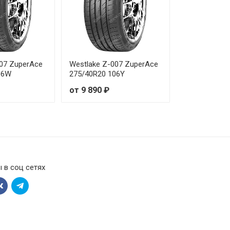
 810 ₽
 450 ₽
007 ZuperAce
Westlake Z-007 ZuperAce
 550 ₽
06W
275/40R20 106Y
от 9 890 ₽
 100 ₽
 900 ₽
 460 ₽
 в соц сетях
 880 ₽
 730 ₽
 730 ₽