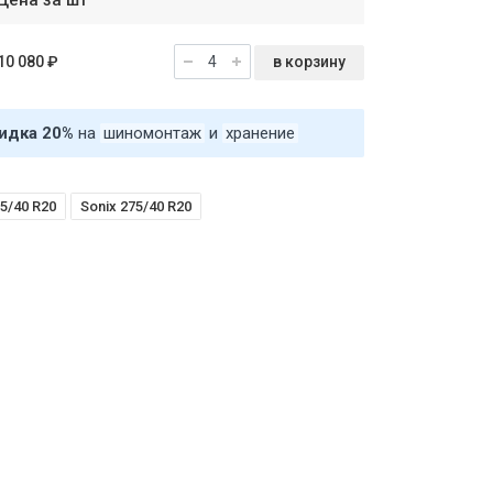
Цена за шт
в корзину
10 080 ₽
идка 20%
на
шиномонтаж
и
хранение
5/40 R20
Sonix 275/40 R20