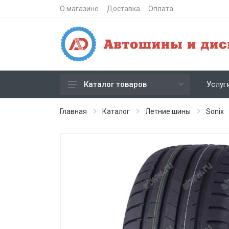
О магазине
Доставка
Оплата
Услуг
Каталог товаров
Зимние шипованные шины
Главная
Каталог
Летние шины
Sonix
Зимние нешипованные шины
Летние шины
Литые диски
Штампованные диски
Кованые диски