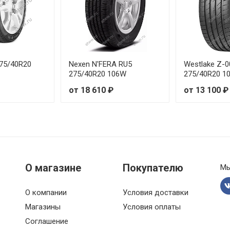
99W
от 8
00Y
от 9
275/40R20
Nexen N'FERA RU5
Westlake Z-
99W
от 7
275/40R20 106W
275/40R20 1
от 18 610 ₽
от 13 100 ₽
00Y
от 8
102W
от 8
2Y
от 8
О магазине
Покупателю
Мы
4Y
от 7
6Y
от 8
О компании
Условия доставки
Магазины
Условия оплаты
7Y
от 8
Соглашение