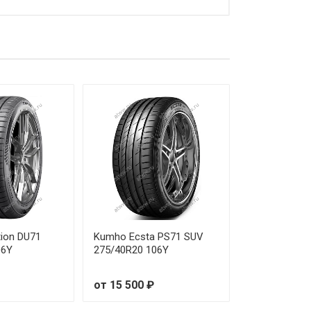
 820 ₽
 090 ₽
 880 ₽
 260 ₽
 460 ₽
 480 ₽
 580 ₽
 730 ₽
ion DU71
Kumho Ecsta PS71 SUV
06Y
275/40R20 106Y
 680 ₽
от 15 500 ₽
 450 ₽