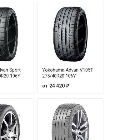
 100 ₽
 750 ₽
 130 ₽
 780 ₽
 830 ₽
van Sport
Yokohama Advan V105T
0R20 106Y
275/40R20 106Y
 420 ₽
от 24 420 ₽
 790 ₽
 460 ₽
 700 ₽