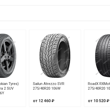
81W
от 5
2V
от 5
85W
от 5
2V
от 5
8V
от 5
5V
от 5
1V
от 5
84W
от 5
okian Tyres)
Sailun Atrezzo SVR
RoadX RXMot
tra 2 SUV
275/40R20 106W
275/40R20 1
06Y
87W
от 5
от 12 460 ₽
от 10 520 ₽
6V
от 5