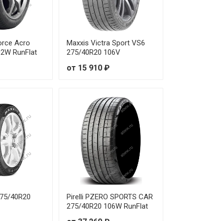
 230 ₽
 650 ₽
orce Acro
Maxxis Victra Sport VS6
 150 ₽
02W RunFlat
275/40R20 106V
от 15 910 ₽
 440 ₽
 850 ₽
 790 ₽
 450 ₽
 930 ₽
 200 ₽
275/40R20
Pirelli PZERO SPORTS CAR
275/40R20 106W RunFlat
 950 ₽