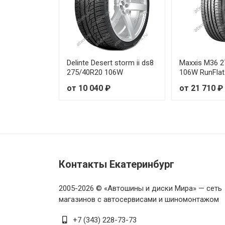
Sonix XSPORT S8 245/40R20 
Sonix XSPORT S8 245/40R21 1
Delinte Desert storm ii ds8
Maxxis M36 
Sonix XSPORT S8 245/45R17 
275/40R20 106W
106W RunFlat
от 10 040 ₽
от 21 710 ₽
Sonix XSPORT S8 245/45R18 1
Sonix XSPORT S8 245/45R19 
Sonix XSPORT S8 255/30R20 9
Контакты Екатеринбург
Sonix XSPORT S8 255/35R18 9
Sonix XSPORT S8 255/35R19 9
2005-2026 © «Автошины и диски Мира» — сеть
магазинов с автосервисами и шиномонтажом
Sonix XSPORT S8 255/35R20 9
+7 (343) 228-73-73