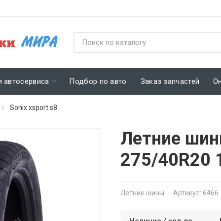
и автосервиса
Подбор по авто
Заказ запчастей
О
Sonix xsport s8
Летние шин
275/40R20
Летние шины
Артикул: 6466