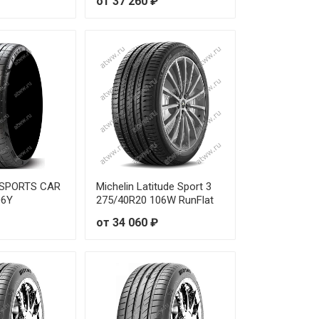
от 37 260 ₽
 170 ₽
 300 ₽
 020 ₽
 710 ₽
 370 ₽
 020 ₽
O SPORTS CAR
Michelin Latitude Sport 3
06Y
275/40R20 106W RunFlat
 670 ₽
от 34 060 ₽
 680 ₽
 340 ₽
 730 ₽