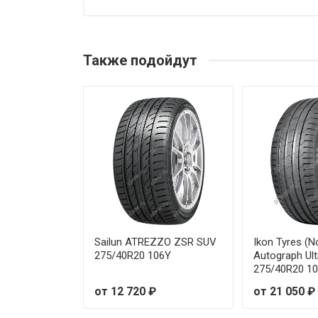
Sonix XSPORT S8 195/40R17 
Sonix XSPORT S8 195/45R15 8
Также подойдут
Sonix XSPORT S8 195/45R17 
Sonix XSPORT S8 195/50R15 8
Sonix XSPORT S8 195/50R16 8
Sonix XSPORT S8 195/55R15 8
Sonix XSPORT S8 195/55R16 9
Sonix XSPORT S8 205/40R17 
Sailun ATREZZO ZSR SUV
Ikon Tyres (N
275/40R20 106Y
Autograph Ul
275/40R20 1
Sonix XSPORT S8 205/45R16 
от 12 720 ₽
от 21 050 ₽
Sonix XSPORT S8 205/50R15 8