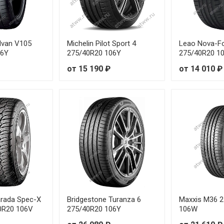
8Y
от 7
92W
от 6
van V105
Michelin Pilot Sport 4
Leao Nova-F
93W
от 7
06Y
275/40R20 106Y
275/40R20 1
от 15 190 ₽
от 14 010 ₽
94W
от 6
95W
от 6
96W
от 7
99W
от 7
99W
от 6
95W
от 7
rada Spec-X
Bridgestone Turanza 6
Maxxis M36 
0R20 106V
275/40R20 106Y
106W
96W
от 7