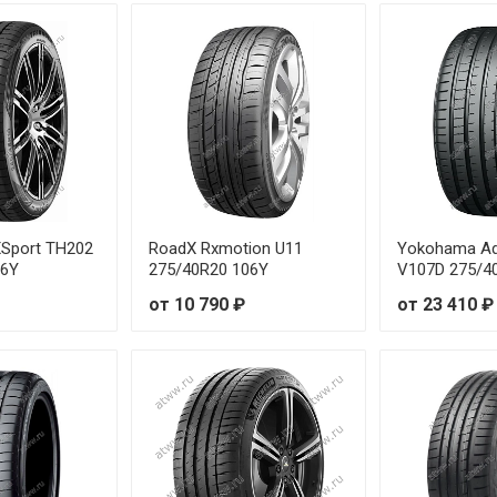
91W
от 6
89W
от 6
90W
от 6
93W
от 6
95W
от 6
eXSport TH202
RoadX Rxmotion U11
Yokohama Ad
06Y
275/40R20 106Y
V107D 275/4
97W
от 6
от 10 790 ₽
от 23 410 ₽
98W
от 6
99W
от 7
7Y
от 6