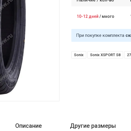
Наличие /
кол-во
10-12 дней
/
много
При покупке комплекта
ск
Sonix
Sonix XSPORT S8
27
Описание
Другие размеры