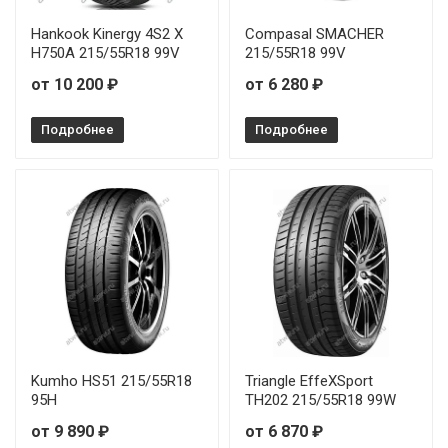
Sonix XSPORT S8 215/35R19 85Y
Hankook Kinergy 4S2 X
Compasal SMACHER
H750A 215/55R18 99V
215/55R18 99V
Sonix XSPORT S8 215/45R17 91W
от 10 200 ₽
от 6 280 ₽
Sonix XSPORT S8 225/35R20 93Y
Подробнее
Подробнее
Sonix XSPORT S8 225/50R17 98W
Sonix XSPORT S8 225/55R17 101W
Sonix XSPORT S8 225/55R18 102W
Sonix XSPORT S8 225/55R19 103W
Sonix XSPORT S8 235/35R20 92Y
Sonix XSPORT S8 235/45R17 97W
Kumho HS51 215/55R18
Triangle EffeXSport
95H
TH202 215/55R18 99W
Sonix XSPORT S8 235/55R18 104W
от 9 890 ₽
от 6 870 ₽