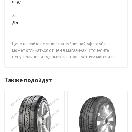
99W
XL
Да
Цена на сайте не является публичной офертой и
может отличаться от цен в магазинах. Уточняйте
цену, наличие и год выпуска в конкретном магазине.
НАЗВАНИЕ
ЦЕНА
Sonix XSPORT S8 195/40R17 81W
от 5 8
Также подойдут
Sonix XSPORT S8 195/45R15 82V
от 5 0
Sonix XSPORT S8 195/45R17 85W
от 5 8
Sonix XSPORT S8 195/50R15 82V
от 5 2