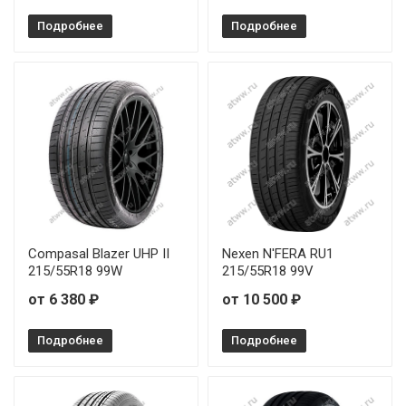
Sonix XSPORT S8 245/35R19 93Y
Подробнее
Подробнее
Sonix XSPORT S8 245/35R20 95Y
Sonix XSPORT S8 245/40R19 98W
Sonix XSPORT S8 245/50R18 104W
Sonix XSPORT S8 255/40R18 99W
Sonix XSPORT S8 265/45R20 108W
Compasal Blazer UHP II
Nexen N'FERA RU1
Sonix XSPORT S8 275/30R20 97Y
215/55R18 99W
215/55R18 99V
от 6 380 ₽
от 10 500 ₽
Sonix XSPORT S8 275/30R21 98Y
Подробнее
Подробнее