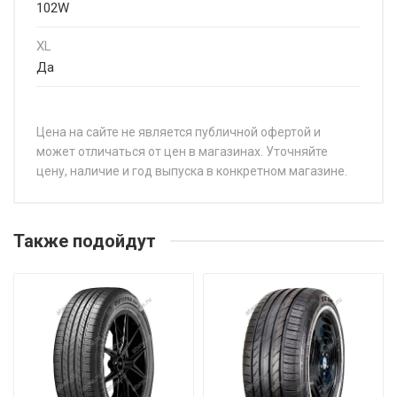
102W
XL
Да
Цена на сайте не является публичной офертой и
может отличаться от цен в магазинах. Уточняйте
цену, наличие и год выпуска в конкретном магазине.
НАЗВАНИЕ
ЦЕНА
Sonix XSPORT S8 195/40R17 81W
от 5 8
Также подойдут
Sonix XSPORT S8 195/45R15 82V
от 5 0
Sonix XSPORT S8 195/45R17 85W
от 5 8
Sonix XSPORT S8 195/50R15 82V
от 5 2