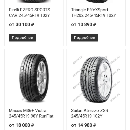
Sonix XSPORT S8 215/35R19 85Y
Pirelli PZERO SPORTS
Triangle EffeXSport
CAR 245/45R19 102Y
TH202 245/45R19 102Y
Sonix XSPORT S8 215/45R17 91W
от 30 100 ₽
от 10 890 ₽
Sonix XSPORT S8 225/35R20 93Y
Подробнее
Подробнее
Sonix XSPORT S8 225/50R17 98W
Sonix XSPORT S8 225/55R17 101W
Sonix XSPORT S8 225/55R18 102W
Sonix XSPORT S8 225/55R19 103W
Sonix XSPORT S8 235/35R20 92Y
Sonix XSPORT S8 235/45R17 97W
Maxxis M36+ Victra
Sailun Atrezzo ZSR
245/45R19 98Y RunFlat
245/45R19 102Y
Sonix XSPORT S8 235/55R18 104W
от 18 000 ₽
от 14 980 ₽