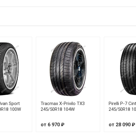
81W
от 5
2V
от 5
85W
от 5
2V
от 5
8V
от 5
5V
от 5
1V
от 5
84W
от 5
van Sport
Tracmax X-Privilo TX3
Pirelli P-7 Ci
50R18 100W
245/50R18 104W
245/50R18 1
87W
от 5
от 6 970 ₽
от 28 090 ₽
6V
от 5