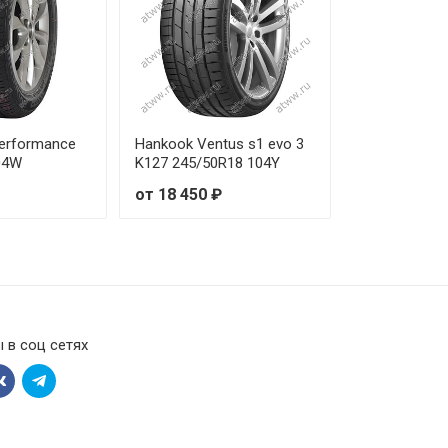
 810 ₽
 450 ₽
 550 ₽
Performance
Hankook Ventus s1 evo 3
04W
K127 245/50R18 104Y
 100 ₽
от 18 450 ₽
 900 ₽
 460 ₽
 880 ₽
 в соц сетях
 730 ₽
 730 ₽