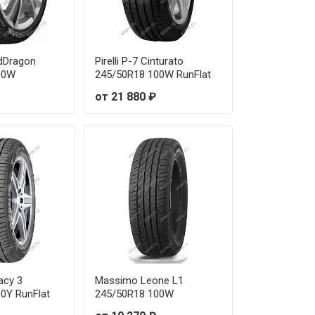
 230 ₽
 650 ₽
idDragon
Pirelli P-7 Cinturato
 150 ₽
00W
245/50R18 100W RunFlat
от 21 880 ₽
 440 ₽
 850 ₽
 790 ₽
 450 ₽
 930 ₽
 200 ₽
acy 3
Massimo Leone L1
0Y RunFlat
245/50R18 100W
 950 ₽