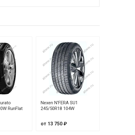
 820 ₽
 090 ₽
 880 ₽
 260 ₽
 460 ₽
 480 ₽
 580 ₽
 730 ₽
nturato
Nexen N'FERA SU1
00W RunFlat
245/50R18 104W
 680 ₽
от 13 750 ₽
 450 ₽