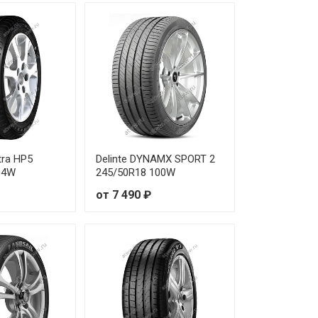
 100 ₽
 750 ₽
 130 ₽
 780 ₽
 830 ₽
tra HP5
Delinte DYNAMX SPORT 2
04W
245/50R18 100W
 420 ₽
от 7 490 ₽
 790 ₽
 460 ₽
 700 ₽