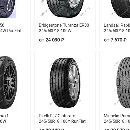
8Y
от 7
92W
от 6
550
Bridgestone Turanza ER30
Landsail Rap
93W
от 7
4W RunFlat
245/50R18 100W
245/50R18 1
от 24 030 ₽
от 7 670 ₽
94W
от 6
95W
от 6
96W
от 7
99W
от 7
99W
от 6
95W
от 7
lmax1
Pirelli P-7 Cinturato
Michelin Prim
00W
245/50R18 100Y RunFlat
245/50R18 10
96W
от 7