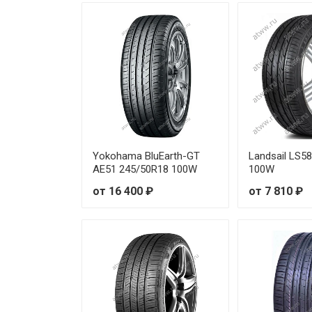
Sonix XSPORT S8 205/50R16 
Sonix XSPORT S8 215/40R18 
Sonix XSPORT S8 215/45R16 
Sonix XSPORT S8 215/45R18 
Sonix XSPORT S8 215/50R17 
Yokohama BluEarth-GT
Landsail LS5
AE51 245/50R18 100W
100W
Sonix XSPORT S8 215/55R16 
от 16 400 ₽
от 7 810 ₽
Sonix XSPORT S8 215/55R17 
Sonix XSPORT S8 215/55R18 
Sonix XSPORT S8 225/35R18 8