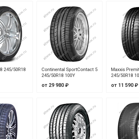
91W
от 6
89W
от 6
90W
от 6
93W
от 6
95W
от 6
88 245/50R18
Continental SportContact 5
Maxxis Premi
245/50R18 100Y
245/50R18 1
97W
от 6
от 29 980 ₽
от 11 590 ₽
98W
от 6
99W
от 7
7Y
от 6