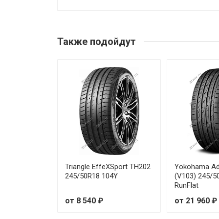
Sonix XSPORT S8 195/40R17 
Sonix XSPORT S8 195/45R15 8
Также подойдут
Sonix XSPORT S8 195/45R17 
Sonix XSPORT S8 195/50R15 8
Sonix XSPORT S8 195/50R16 8
Sonix XSPORT S8 195/55R15 8
Sonix XSPORT S8 195/55R16 9
Sonix XSPORT S8 205/40R17 
Triangle EffeXSport TH202
Yokohama Ad
245/50R18 104Y
(V103) 245/
RunFlat
Sonix XSPORT S8 205/45R16 
от 8 540 ₽
от 21 960 ₽
Sonix XSPORT S8 205/50R15 8