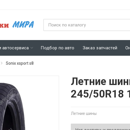
и автосервиса
Подбор по авто
Заказ запчастей
О
Sonix xsport s8
Летние шин
245/50R18
Летние шины