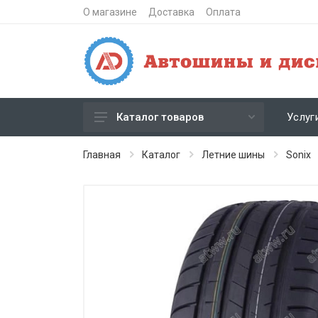
О магазине
Доставка
Оплата
Услуг
Каталог товаров
Зимние шипованные шины
Главная
Каталог
Летние шины
Sonix
Зимние нешипованные шины
Летние шины
Литые диски
Штампованные диски
Кованые диски