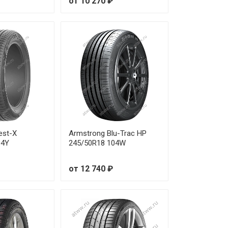
от 10 270 ₽
 170 ₽
 300 ₽
 020 ₽
 710 ₽
 370 ₽
 020 ₽
est-X
Armstrong Blu-Trac HP
04Y
245/50R18 104W
 670 ₽
от 12 740 ₽
 680 ₽
 340 ₽
 730 ₽