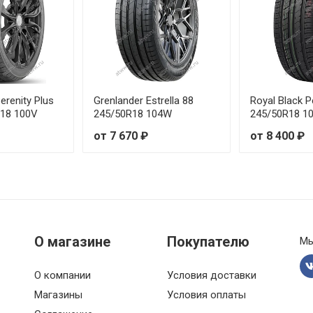
99W
от 8
00Y
от 9
99W
от 7
erenity Plus
Grenlander Estrella 88
Royal Black 
R18 100V
245/50R18 104W
245/50R18 1
00Y
от 8
от 7 670 ₽
от 8 400 ₽
102W
от 8
2Y
от 8
4Y
от 7
О магазине
Покупателю
Мы
6Y
от 8
О компании
Условия доставки
7Y
от 8
Магазины
Условия оплаты