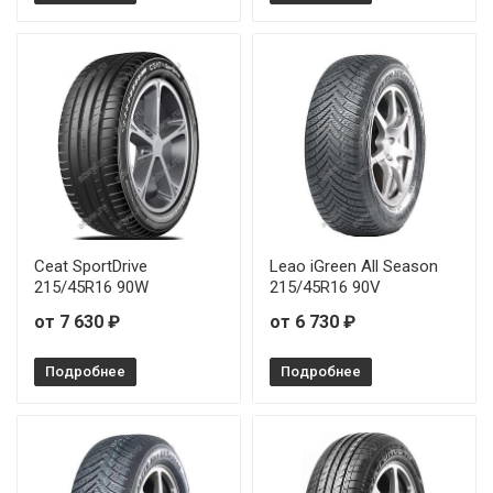
Sonix XSPORT S8 245/35R19 93Y
Sonix XSPORT S8 245/35R20 95Y
Sonix XSPORT S8 245/40R19 98W
Sonix XSPORT S8 245/50R18 104W
Sonix XSPORT S8 255/40R18 99W
Ceat SportDrive
Leao iGreen All Season
Sonix XSPORT S8 265/45R20 108W
215/45R16 90W
215/45R16 90V
от 7 630 ₽
от 6 730 ₽
Sonix XSPORT S8 275/30R20 97Y
Подробнее
Подробнее
Sonix XSPORT S8 275/30R21 98Y