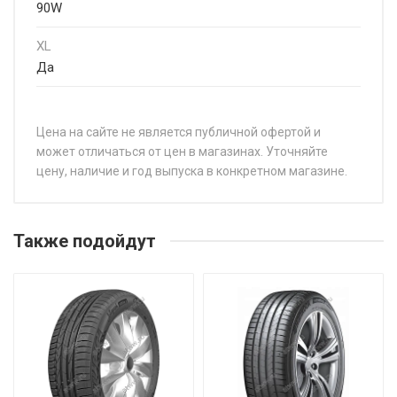
90W
XL
Да
Цена на сайте не является публичной офертой и
может отличаться от цен в магазинах. Уточняйте
цену, наличие и год выпуска в конкретном магазине.
НАЗВАНИЕ
ЦЕНА
Sonix XSPORT S8 195/40R17 81W
от 5 8
Также подойдут
Sonix XSPORT S8 195/45R15 82V
от 5 0
Sonix XSPORT S8 195/45R17 85W
от 5 8
Sonix XSPORT S8 195/50R15 82V
от 5 2