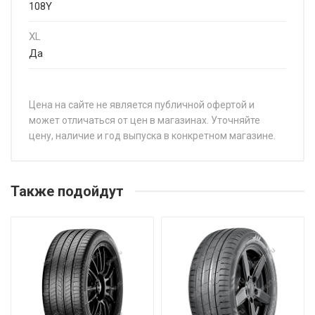
108Y
XL
Да
Цена на сайте не является публичной офертой и
может отличаться от цен в магазинах. Уточняйте
цену, наличие и год выпуска в конкретном магазине.
НАЗВАНИЕ
ЦЕНА
Sonix XSPORT S8 195/40R17 81W
от 5 8
Также подойдут
Sonix XSPORT S8 195/45R15 82V
от 5 0
Sonix XSPORT S8 195/45R17 85W
от 5 8
Sonix XSPORT S8 195/50R15 82V
от 5 2