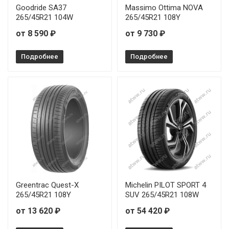
Sonix XSPORT S8 215/35R19 85Y
Goodride SA37
Massimo Ottima NOVA
265/45R21 104W
265/45R21 108Y
Sonix XSPORT S8 215/45R17 91W
от 8 590 ₽
от 9 730 ₽
Sonix XSPORT S8 225/35R20 93Y
Подробнее
Подробнее
Sonix XSPORT S8 225/50R17 98W
Sonix XSPORT S8 225/55R17 101W
Sonix XSPORT S8 225/55R18 102W
Sonix XSPORT S8 225/55R19 103W
Sonix XSPORT S8 235/35R20 92Y
Greentrac Quest-X
Michelin PILOT SPORT 4
Sonix XSPORT S8 235/45R17 97W
265/45R21 108Y
SUV 265/45R21 108W
от 13 620 ₽
от 54 420 ₽
Sonix XSPORT S8 235/55R18 104W