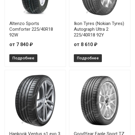
Altenzo Sports
Ikon Tyres (Nokian Tyres)
Comforter 225/40R18
Autograph Ultra 2
92W
225/40R18 92Y
от 7 840 ₽
от 8 610 ₽
Подробнее
Подробнее
Hankook Ventus s1 evo 3
GoodYear Eagle Sport TZ