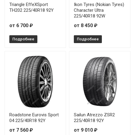
Triangle EffeXSport
Ikon Tyres (Nokian Tyres)
TH202 225/40R18 92Y
Character Ultra
225/40R18 92W
от 6 700 ₽
от 8 450 ₽
Подробнее
Подробнее
Roadstone Eurovis Sport
Sailun Atrezzo ZSR2
04 225/40R18 92Y
225/40R18 92Y
от 7 560 ₽
от 9 010 ₽