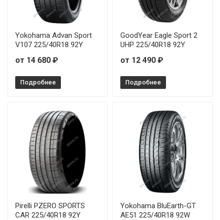
Rauffan Forzar R4 265/45R20 104Y
Rauffan Forzar R4 265/55R19 113W
Yokohama Advan Sport
GoodYear Eagle Sport 2
V107 225/40R18 92Y
UHP 225/40R18 92Y
Rauffan Forzar R4 275/35R20 102Y
от 14 680 ₽
от 12 490 ₽
Rauffan Forzar R4 275/40R20 106Y
Подробнее
Подробнее
Rauffan Forzar R4 275/40R22 108Y
Rauffan Forzar R4 315/35R20 110Y
Pirelli PZERO SPORTS
Yokohama BluEarth-GT
CAR 225/40R18 92Y
AE51 225/40R18 92W