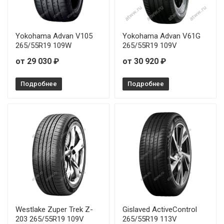
Rauffan Forzar R4 265/35R18 97Y
Rauffan Forzar R4 265/45R20 104Y
Yokohama Advan V105
Yokohama Advan V61G
265/55R19 109W
265/55R19 109V
Rauffan Forzar R4 275/35R20 102Y
от 29 030 ₽
от 30 920 ₽
Rauffan Forzar R4 275/40R20 106Y
Подробнее
Подробнее
Rauffan Forzar R4 275/40R22 108Y
Rauffan Forzar R4 315/35R20 110Y
Westlake Zuper Trek Z-
Gislaved ActiveControl
203 265/55R19 109V
265/55R19 113V