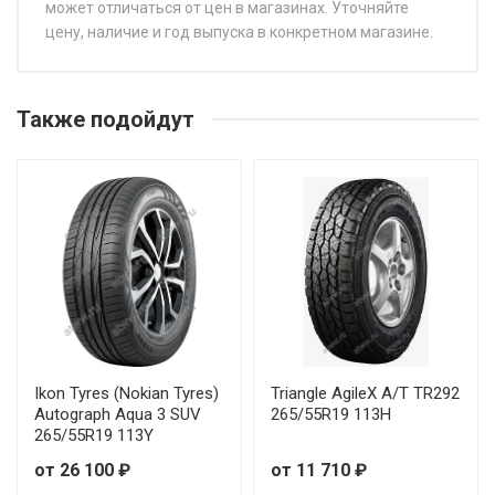
может отличаться от цен в магазинах. Уточняйте
цену, наличие и год выпуска в конкретном магазине.
НАЗВАНИЕ
ЦЕНА
Rauffan Forzar R4 275/45R20 110W
от 10 
Также подойдут
Rauffan Forzar R4 205/45R17 88W
Rauffan Forzar R4 205/50R17 93W
Rauffan Forzar R4 205/55R17 95W
Rauffan Forzar R4 215/40R18 89Y
Rauffan Forzar R4 225/35R18 87Y
Ikon Tyres (Nokian Tyres)
Triangle AgileX A/T TR292
Autograph Aqua 3 SUV
265/55R19 113H
Rauffan Forzar R4 225/35R19 88Y
265/55R19 113Y
от 26 100 ₽
от 11 710 ₽
Rauffan Forzar R4 225/40R18 92Y