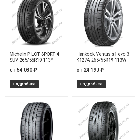
Rauffan Forzar R4 245/45R17 99Y
Rauffan Forzar R4 245/45R19 102Y
Rauffan Forzar R4 245/45R20 103Y
Michelin PILOT SPORT 4
Hankook Ventus s1 evo 3
Rauffan Forzar R4 255/35R19 96Y
SUV 265/55R19 113Y
K127A 265/55R19 113W
Rauffan Forzar R4 255/40R18 99Y
от 54 030 ₽
от 24 190 ₽
Rauffan Forzar R4 255/40R19 100Y
Подробнее
Подробнее
Rauffan Forzar R4 255/40R20 101Y
Rauffan Forzar R4 255/45R20 105Y
Rauffan Forzar R4 255/55R19 111Y