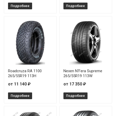
Подробнее
Rauffan Forzar R4 225/45R17 94Y
Подробнее
Rauffan Forzar R4 225/45R18 95Y
Rauffan Forzar R4 225/45R19 96W
Rauffan Forzar R4 235/35R19 91Y
Rauffan Forzar R4 235/40R18 95Y
Rauffan Forzar R4 235/45R17 97Y
Roadcruza RA 1100
Nexen N'Fera Supreme
265/55R19 113H
265/55R19 113W
Rauffan Forzar R4 235/45R18 98Y
от 11 140 ₽
от 17 350 ₽
Rauffan Forzar R4 235/45R19 99W
Подробнее
Подробнее
Rauffan Forzar R4 235/55R18 104W
Rauffan Forzar R4 245/40R18 97Y