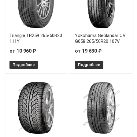
Toyo Proxes ST III 275/50R22 115V
Toyo Proxes ST III 285/60R18 120V
Triangle TR259 265/50R20
Yokohama Geolandar CV
Toyo Proxes ST III 305/35R24 112W
111Y
G058 265/50R20 107V
от 10 960 ₽
от 19 630 ₽
Toyo Proxes ST III 305/45R22 118V
Подробнее
Подробнее
Toyo Proxes ST III 335/25R22 105W