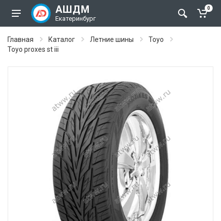
АШДМ
0
Екатеринбург
Главная
Каталог
Летние шины
Toyo
Toyo proxes st iii