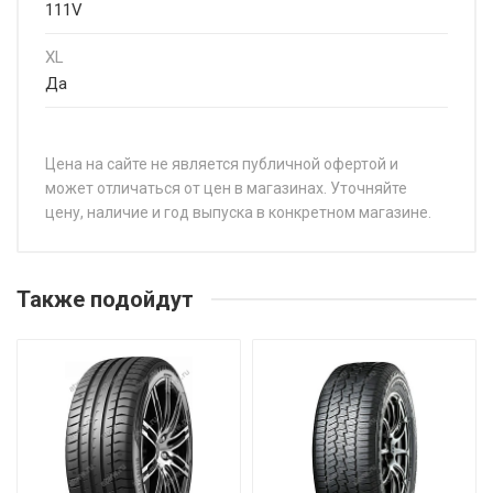
111V
XL
Да
Цена на сайте не является публичной офертой и
может отличаться от цен в магазинах. Уточняйте
цену, наличие и год выпуска в конкретном магазине.
НАЗВАНИЕ
ЦЕНА
Toyo Proxes ST III 225/55R18 102V
от 20 
Также подойдут
Toyo Proxes ST III 225/60R17 103V
от 20 
Toyo Proxes ST III 235/60R18 107V
от 20 
Toyo Proxes ST III 235/65R17 108V
от 18 